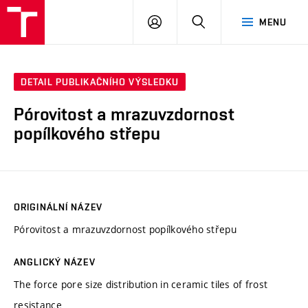
VUT
PŘIHLÁSIT
HLEDAT
MENU
SE
DETAIL PUBLIKAČNÍHO VÝSLEDKU
Pórovitost a mrazuvzdornost
popílkového střepu
ORIGINÁLNÍ NÁZEV
Pórovitost a mrazuvzdornost popílkového střepu
ANGLICKÝ NÁZEV
The force pore size distribution in ceramic tiles of frost
resistance