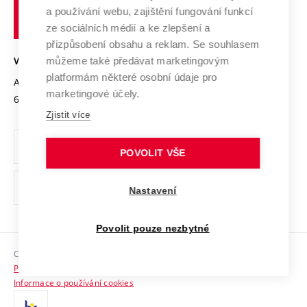
učení
Služby univerzity
Transfer znalostí
a používání webu, zajištění fungování funkcí
technické
Podnikavá univerzita / ContriBUTe
Mezinárodní dohody
ze sociálních médií a ke zlepšení a
Open Science
v
Bezpečná univerzita
přizpůsobení obsahu a reklam. Se souhlasem
Univerzitní sítě
Brně
Projekty
můžeme také předávat marketingovým
VYSOKÉ UČENÍ TECHNICKÉ V BRNĚ
Vyznamenání
platformám některé osobní údaje pro
Projekty ze strukturálních fondů
Antonínská 548/1
www.vut.cz
marketingové účely.
Organizační struktura
602 00 Brno
vut@vutbr.cz
Specifický výzkum
Zjistit více
Úřední deska
Ochrana osobních údajů
POVOLIT VŠE
(externí
Pracovní příležitosti
Nastavení
odkaz)
Podpora a rozvoj zaměstnanců a studujících
Povolit pouze nezbytné
Rovné příležitosti
Copyright © 2026 VUT
Sociální bezpečí
Prohlášení o přístupnosti
HR Award
Informace o používání cookies