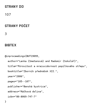
STRANY DO
107
STRANY POČET
3
BIBTEX
@inproceedings{BUT19095,

  author="Lenka {Smetanová} and Radomír {Sokolář}",

  title="Pórovitost a mrazuvzdornost popílkového střepu",

  booktitle="Zborník přednášok XII.",

  year="2006",

  pages="105--107",

  publisher="Banská bystrica",

  address="Ráčková dolina",

  isbn="80-8069-747-7"

}