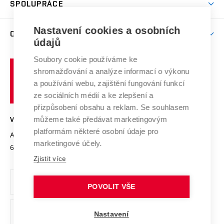
SPOLUPRÁCE
Celoživotní vzdělávání
Brno
Podpora excelence
Závěrečné práce
Studium bez bariér
Zpracování osobních údajů uchazečů o studium
Firemní spolupráce
Nastavení cookies a osobních
Mezinárodní vědecká rada
O UNIVERZITĚ
Doktorské studium
Podpora podnikání
E-přihláška
údajů
Zahraniční spolupráce
Systém zajišťování kvality výzkumu
Profil univerzity
Soubory cookie používáme ke
Spolupráce se školami
Vysoké
Výzkumné infrastruktury
shromažďování a analýze informací o výkonu
Udržitelná univerzita
učení
Služby univerzity
Transfer znalostí
a používání webu, zajištění fungování funkcí
technické
Podnikavá univerzita / ContriBUTe
Mezinárodní dohody
ze sociálních médií a ke zlepšení a
Open Science
v
Bezpečná univerzita
přizpůsobení obsahu a reklam. Se souhlasem
Univerzitní sítě
Brně
Projekty
můžeme také předávat marketingovým
VYSOKÉ UČENÍ TECHNICKÉ V BRNĚ
Vyznamenání
platformám některé osobní údaje pro
Projekty ze strukturálních fondů
Antonínská 548/1
www.vut.cz
marketingové účely.
Organizační struktura
602 00 Brno
vut@vutbr.cz
Specifický výzkum
Zjistit více
Úřední deska
Ochrana osobních údajů
POVOLIT VŠE
(externí
Pracovní příležitosti
Nastavení
odkaz)