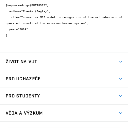
@inproceedings{BUT189792,

  author="Zdeněk {Jegla}",

  title="Innovative MPF model to recognition of thermal behaviour of 
operated industrial low emission burner system",

  year="2024"

}
ŽIVOT NA VUT
Atmosféra VUT
PRO UCHAZEČE
Prostory školy
Proč na VUT
Koleje
PRO STUDENTY
Studijní programy
Stravování
Předměty
Studijní předpisy
Studium a stáže v zahraničí
Stipendia
Dny otevřených dveří
VĚDA A VÝZKUM
Sport na VUT
(externí
Studijní programy
Poplatky za studium
Uznání zahraničního vzdělání
Knihovny
Aktivity pro juniory
Studentský život
odkaz)
Věda a výzkum na VUT
Harmonogram akademického roku
Zpracování osobních údajů studentů
Sociální bezpečí