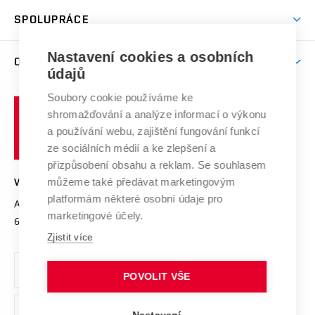
Studentský život
odkaz)
Věda a výzkum na VUT
Harmonogram akademického roku
Zpracování osobních údajů studentů
Sociální bezpečí
SPOLUPRÁCE
Celoživotní vzdělávání
Brno
Podpora excelence
Závěrečné práce
Studium bez bariér
Zpracování osobních údajů uchazečů o studium
Firemní spolupráce
Nastavení cookies a osobních
Mezinárodní vědecká rada
O UNIVERZITĚ
Doktorské studium
Podpora podnikání
E-přihláška
údajů
Zahraniční spolupráce
Systém zajišťování kvality výzkumu
Profil univerzity
Soubory cookie používáme ke
Spolupráce se školami
Vysoké
Výzkumné infrastruktury
shromažďování a analýze informací o výkonu
Udržitelná univerzita
učení
Služby univerzity
Transfer znalostí
a používání webu, zajištění fungování funkcí
technické
Podnikavá univerzita / ContriBUTe
Mezinárodní dohody
ze sociálních médií a ke zlepšení a
Open Science
v
Bezpečná univerzita
přizpůsobení obsahu a reklam. Se souhlasem
Univerzitní sítě
Brně
Projekty
můžeme také předávat marketingovým
VYSOKÉ UČENÍ TECHNICKÉ V BRNĚ
Vyznamenání
platformám některé osobní údaje pro
Projekty ze strukturálních fondů
Antonínská 548/1
www.vut.cz
marketingové účely.
Organizační struktura
602 00 Brno
vut@vutbr.cz
Specifický výzkum
Zjistit více
Úřední deska
Ochrana osobních údajů
POVOLIT VŠE
(externí
Pracovní příležitosti