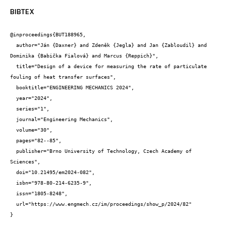
BIBTEX
@inproceedings{BUT188965,

  author="Ján {Daxner} and Zdeněk {Jegla} and Jan {Zabloudil} and 
Dominika {Babička Fialová} and Marcus {Reppich}",

  title="Design of a device for measuring the rate of particulate 
fouling of heat transfer surfaces",

  booktitle="ENGINEERING MECHANICS 2024",

  year="2024",

  series="1",

  journal="Engineering Mechanics",

  volume="30",

  pages="82--85",

  publisher="Brno University of Technology, Czech Academy of 
Sciences",

  doi="10.21495/em2024-082",

  isbn="978-80-214-6235-9",

  issn="1805-8248",

  url="https://www.engmech.cz/im/proceedings/show_p/2024/82"

}