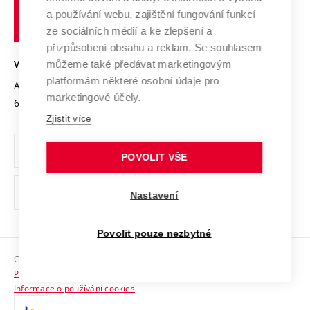
učení
Služby univerzity
Transfer znalostí
a používání webu, zajištění fungování funkcí
technické
Podnikavá univerzita / ContriBUTe
Mezinárodní dohody
ze sociálních médií a ke zlepšení a
Open Science
v
Bezpečná univerzita
přizpůsobení obsahu a reklam. Se souhlasem
Univerzitní sítě
Brně
Projekty
můžeme také předávat marketingovým
VYSOKÉ UČENÍ TECHNICKÉ V BRNĚ
Vyznamenání
platformám některé osobní údaje pro
Projekty ze strukturálních fondů
Antonínská 548/1
www.vut.cz
marketingové účely.
Organizační struktura
602 00 Brno
vut@vutbr.cz
Specifický výzkum
Zjistit více
Úřední deska
Ochrana osobních údajů
POVOLIT VŠE
(externí
Pracovní příležitosti
Nastavení
odkaz)
Podpora a rozvoj zaměstnanců a studujících
Povolit pouze nezbytné
Rovné příležitosti
Copyright © 2026 VUT
Sociální bezpečí
Prohlášení o přístupnosti
HR Award
Informace o používání cookies