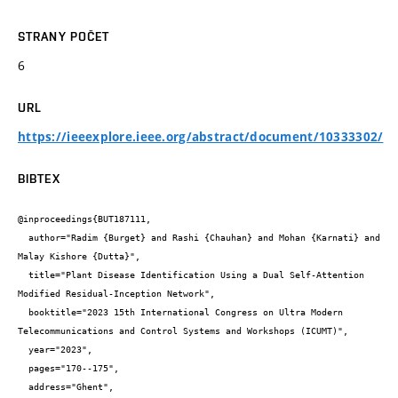
STRANY POČET
6
URL
https://ieeexplore.ieee.org/abstract/document/10333302/
BIBTEX
@inproceedings{BUT187111,

  author="Radim {Burget} and Rashi {Chauhan} and Mohan {Karnati} and 
Malay Kishore {Dutta}",

  title="Plant Disease Identification Using a Dual Self-Attention 
Modified Residual-Inception Network",

  booktitle="2023 15th International Congress on Ultra Modern 
Telecommunications and Control Systems and Workshops (ICUMT)",

  year="2023",

  pages="170--175",

  address="Ghent",
