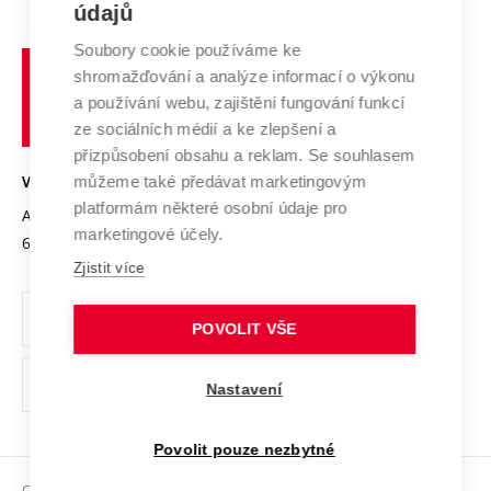
E-přihláška
údajů
Zahraniční spolupráce
Systém zajišťování kvality výzkumu
Profil univerzity
Soubory cookie používáme ke
Spolupráce se školami
Vysoké
Výzkumné infrastruktury
shromažďování a analýze informací o výkonu
Udržitelná univerzita
učení
Služby univerzity
Transfer znalostí
a používání webu, zajištění fungování funkcí
technické
Podnikavá univerzita / ContriBUTe
Mezinárodní dohody
ze sociálních médií a ke zlepšení a
Open Science
v
Bezpečná univerzita
přizpůsobení obsahu a reklam. Se souhlasem
Univerzitní sítě
Brně
Projekty
můžeme také předávat marketingovým
VYSOKÉ UČENÍ TECHNICKÉ V BRNĚ
Vyznamenání
platformám některé osobní údaje pro
Projekty ze strukturálních fondů
Antonínská 548/1
www.vut.cz
marketingové účely.
Organizační struktura
602 00 Brno
vut@vutbr.cz
Specifický výzkum
Zjistit více
Úřední deska
Ochrana osobních údajů
POVOLIT VŠE
(externí
Pracovní příležitosti
Nastavení
odkaz)
Podpora a rozvoj zaměstnanců a studujících
Povolit pouze nezbytné
Rovné příležitosti
Copyright © 2026 VUT