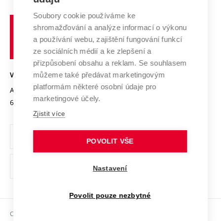
Systém zajišťování kvality výzkumu
Profil univerzity
Spolupráce se školami
Soubory cookie používáme ke
Vysoké
Výzkumné infrastruktury
shromažďování a analýze informací o výkonu
Udržitelná univerzita
učení
Služby univerzity
Transfer znalostí
a používání webu, zajištění fungování funkcí
technické
Podnikavá univerzita / ContriBUTe
Mezinárodní dohody
ze sociálních médií a ke zlepšení a
Open Science
v
Bezpečná univerzita
přizpůsobení obsahu a reklam. Se souhlasem
Univerzitní sítě
Brně
Projekty
můžeme také předávat marketingovým
VYSOKÉ UČENÍ TECHNICKÉ V BRNĚ
Vyznamenání
platformám některé osobní údaje pro
Projekty ze strukturálních fondů
Antonínská 548/1
www.vut.cz
marketingové účely.
Organizační struktura
602 00 Brno
vut@vutbr.cz
Specifický výzkum
Zjistit více
Úřední deska
Ochrana osobních údajů
POVOLIT VŠE
(externí
Pracovní příležitosti
Nastavení
odkaz)
Podpora a rozvoj zaměstnanců a studujících
Povolit pouze nezbytné
Rovné příležitosti
Copyright © 2026 VUT
Sociální bezpečí