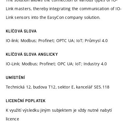
Link masters, thereby integrating the communication of IO-
Link sensors into the EasyCon company solution.
KLÍČOVÁ SLOVA
IO-link; Modbus; Profinet; OPTC UA; IoT; Průmysl 4.0
KLÍČOVÁ SLOVA ANGLICKY
IO-Link; Modbus; Profinet; OPC UA; IoT; Industry 4.0
UMÍSTĚNÍ
Technická 12, budova T12, sektor E, kancelář SE5.118
LICENČNÍ POPLATEK
K využití výsledku jiným subjektem je vždy nutné nabytí
licence