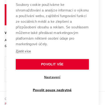
Profil univerzity
Spolupráce se školami
Soubory cookie používáme ke
Vysoké
Výzkumné infrastruktury
shromažďování a analýze informací o výkonu
Udržitelná univerzita
učení
Služby univerzity
Transfer znalostí
a používání webu, zajištění fungování funkcí
technické
Podnikavá univerzita / ContriBUTe
Mezinárodní dohody
ze sociálních médií a ke zlepšení a
Open Science
v
Bezpečná univerzita
přizpůsobení obsahu a reklam. Se souhlasem
Univerzitní sítě
Brně
Projekty
můžeme také předávat marketingovým
VYSOKÉ UČENÍ TECHNICKÉ V BRNĚ
Vyznamenání
platformám některé osobní údaje pro
Projekty ze strukturálních fondů
Antonínská 548/1
www.vut.cz
marketingové účely.
Organizační struktura
602 00 Brno
vut@vutbr.cz
Specifický výzkum
Zjistit více
Úřední deska
Ochrana osobních údajů
POVOLIT VŠE
(externí
Pracovní příležitosti
Nastavení
odkaz)
Podpora a rozvoj zaměstnanců a studujících
Povolit pouze nezbytné
Rovné příležitosti
Copyright © 2026 VUT
Sociální bezpečí
Prohlášení o přístupnosti