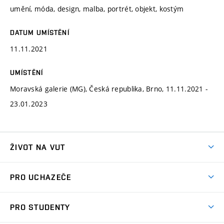
umění, móda, design, malba, portrét, objekt, kostým
DATUM UMÍSTĚNÍ
11.11.2021
UMÍSTĚNÍ
Moravská galerie (MG), Česká republika, Brno, 11.11.2021 -
23.01.2023
ŽIVOT NA VUT
Atmosféra VUT
PRO UCHAZEČE
Prostory školy
Proč na VUT
Koleje
PRO STUDENTY
Studijní programy
Stravování