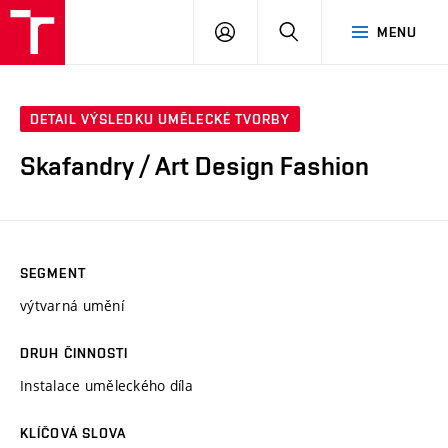
VUT
PŘIHLÁSIT
HLEDAT
MENU
SE
DETAIL VÝSLEDKU UMĚLECKÉ TVORBY
Skafandry / Art Design Fashion
SEGMENT
výtvarná umění
DRUH ČINNOSTI
Instalace uměleckého díla
KLÍČOVÁ SLOVA