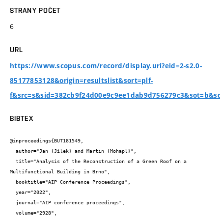
STRANY POČET
6
URL
https://www.scopus.com/record/display.uri?eid=2-s2.0-
85177853128&origin=resultslist&sort=plf-
f&src=s&sid=382cb9f24d00e9c9ee1dab9d756279c3&sot=b&s
BIBTEX
@inproceedings{BUT181549,

  author="Jan {Jílek} and Martin {Mohapl}",

  title="Analysis of the Reconstruction of a Green Roof on a 
Multifunctional Building in Brno",

  booktitle="AIP Conference Proceedings",

  year="2022",

  journal="AIP conference proceedings",

  volume="2928",
