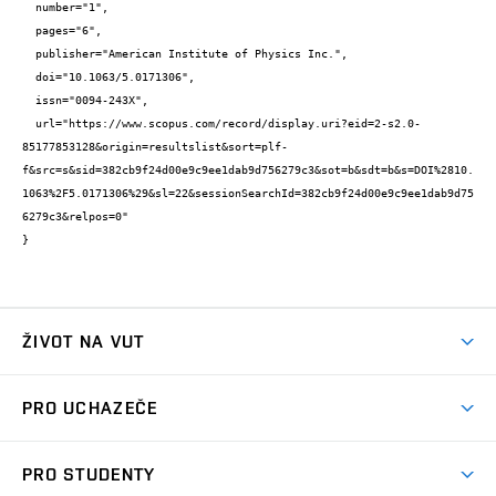
  number="1",

  pages="6",

  publisher="American Institute of Physics Inc.",

  doi="10.1063/5.0171306",

  issn="0094-243X",

  url="https://www.scopus.com/record/display.uri?eid=2-s2.0-
85177853128&origin=resultslist&sort=plf-
f&src=s&sid=382cb9f24d00e9c9ee1dab9d756279c3&sot=b&sdt=b&s=DOI%2810.
1063%2F5.0171306%29&sl=22&sessionSearchId=382cb9f24d00e9c9ee1dab9d75
6279c3&relpos=0"

}
ŽIVOT NA VUT
Atmosféra VUT
PRO UCHAZEČE
Prostory školy
Proč na VUT
Koleje
PRO STUDENTY
Studijní programy