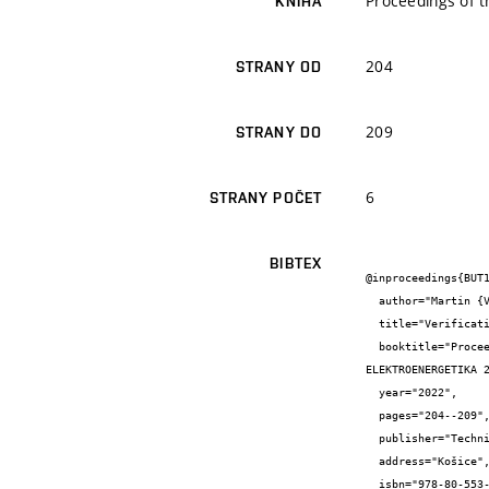
Proceedings of t
KNIHA
204
STRANY OD
209
STRANY DO
6
STRANY POČET
BIBTEX
@inproceedings{BUT1
  author="Martin {Vojtek} and Petr {Mastný} and Jan {Morávek} and Jiří {Drápela} and Michal {Vrána}",

  title="Verification of photovoltaic inverters properties and their compliance with grid code requirements in the Czech Republic",

  booktitle="Proceedings of the 11th International Scientific Symposium on Electrical Power Engineering

ELEKTROENERGETIKA 2
  year="2022",

  pages="204--209",

  publisher="Technical University of Košice",

  address="Košice",

  isbn="978-80-553-4104-0"
