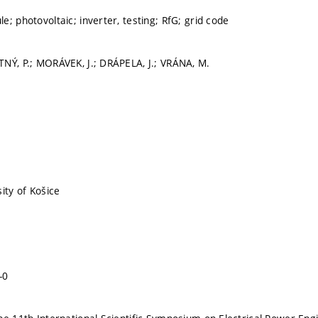
; photovoltaic; inverter, testing; RfG; grid code
NÝ, P.; MORÁVEK, J.; DRÁPELA, J.; VRÁNA, M.
ity of Košice
-0