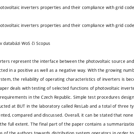
photovoltaic inverters properties and their compliance with grid co
photovoltaic inverters properties and their compliance with grid co
 v databázi WoS či Scopus
erters represent the interface between the photovoltaic source and 
ected in a positive as well as a negative way. With the growing num
stem, the reliability of operating characteristics of inverters is b
aper deals with testing of selected functions of photovoltaic invert
 requirements in the Czech Republic. Simple test procedures desig
cted at BUT in the laboratory called ResLab and a total of three ty
ented, compared and discussed. Overall, it can be stated that none
the full extent. The final part of the paper contains a summarizatio
of the authors towards distribution system operators in order to m