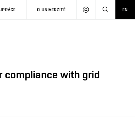
PŘIHLÁSIT
HLEDAT
UPRÁCE
O UNIVERZITĚ
EN
SE
ir compliance with grid