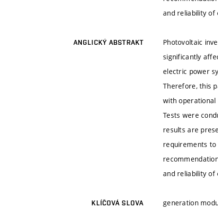
and reliability of
Photovoltaic inv
ANGLICKÝ ABSTRAKT
significantly aff
electric power sy
Therefore, this p
with operational
Tests were condu
results are pres
requirements to 
recommendations 
and reliability of
generation module
KLÍČOVÁ SLOVA