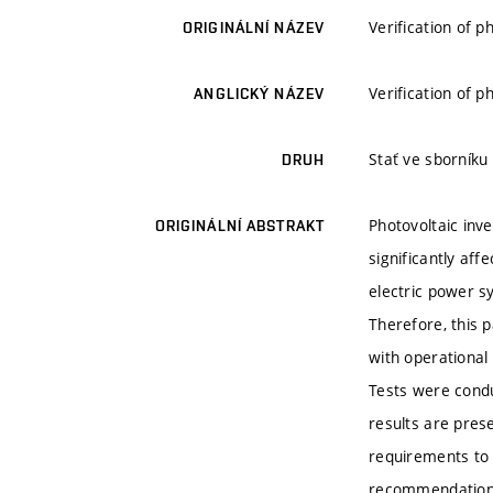
Verification of 
ORIGINÁLNÍ NÁZEV
Verification of 
ANGLICKÝ NÁZEV
Stať ve sborníku
DRUH
Photovoltaic inv
ORIGINÁLNÍ ABSTRAKT
significantly aff
electric power sy
Therefore, this p
with operational
Tests were condu
results are pres
requirements to 
recommendations 