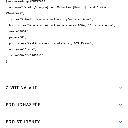
@inproceedings{BUT17872,

  author="Karel {Šuhajda} and Miloslav {Novotný} and Oldřich 
{Tomíček}",

  title="Sušení zdiva mikrovlnnou tyčovou anténou",

  booktitle="Sanace a rekonstrukce staveb 2004, 26. konference",

  year="2004",

  pages="6",

  publisher="Česká stavební společnost, WTA Praha",

  address="Praha",

  isbn="80-02-01683-1"

}
ŽIVOT NA VUT
Atmosféra VUT
PRO UCHAZEČE
Prostory školy
Proč na VUT
Koleje
PRO STUDENTY
Studijní programy