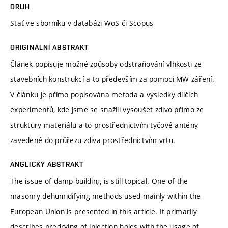
DRUH
Stať ve sborníku v databázi WoS či Scopus
ORIGINÁLNÍ ABSTRAKT
Článek popisuje možné způsoby odstraňování vlhkosti ze
stavebních konstrukcí a to především za pomoci MW záření.
V článku je přímo popisována metoda a výsledky dílčích
experimentů, kde jsme se snažili vysoušet zdivo přímo ze
struktury materiálu a to prostřednictvím tyčové antény,
zavedené do průřezu zdiva prostřednictvím vrtu.
ANGLICKÝ ABSTRAKT
The issue of damp building is still topical. One of the
masonry dehumidifying methods used mainly within the
European Union is presented in this article. It primarily
describes predrying of injection holes with the usage of