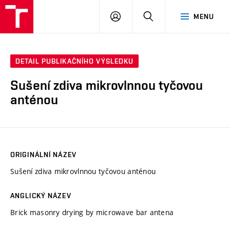
VUT
PŘIHLÁSIT
HLEDAT
MENU
SE
DETAIL PUBLIKAČNÍHO VÝSLEDKU
Sušení zdiva mikrovlnnou tyčovou
anténou
ORIGINÁLNÍ NÁZEV
Sušení zdiva mikrovlnnou tyčovou anténou
ANGLICKÝ NÁZEV
Brick masonry drying by microwave bar antena