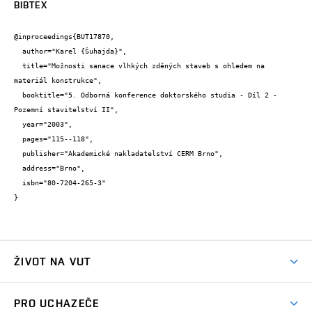
BIBTEX
@inproceedings{BUT17870,

  author="Karel {Šuhajda}",

  title="Možnosti sanace vlhkých zděných staveb s ohledem na 
materiál konstrukce",

  booktitle="5. Odborná konference doktorského studia - Díl 2 - 
Pozemní stavitelství II",

  year="2003",

  pages="115--118",

  publisher="Akademické nakladatelství CERM Brno",

  address="Brno",

  isbn="80-7204-265-3"

}
ŽIVOT NA VUT
Atmosféra VUT
PRO UCHAZEČE