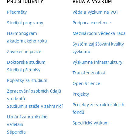
PRO STUDENTY
VĚDA A VÝZKUM
Předměty
Věda a výzkum na VUT
Studijní programy
Podpora excelence
Harmonogram
Mezinárodní vědecká rada
akademického roku
Systém zajišťování kvality
Závěrečné práce
výzkumu
Doktorské studium
Výzkumné infrastruktury
Studijní předpisy
Transfer znalostí
Poplatky za studium
Open Science
Zpracování osobních údajů
Projekty
studentů
Projekty ze strukturálních
Studium a stáže v zahraničí
fondů
Uznání zahraničního
Specifický výzkum
vzdělání
Stipendia