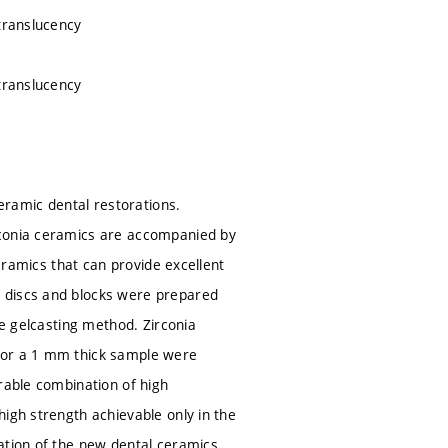
 translucency
 translucency
ceramic dental restorations.
rconia ceramics are accompanied by
ceramics that can provide excellent
a discs and blocks were prepared
he gelcasting method. Zirconia
 for a 1 mm thick sample were
rable combination of high
igh strength achievable only in the
ation of the new dental ceramics