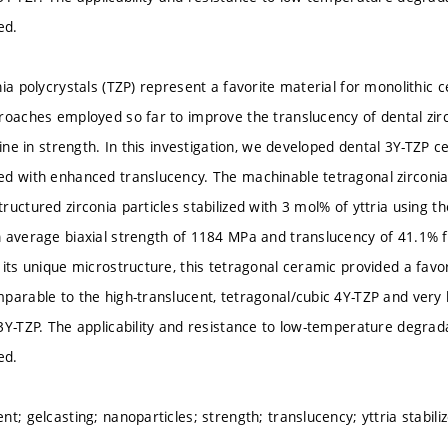
ed.
ia polycrystals (TZP) represent a favorite material for monolithic 
roaches employed so far to improve the translucency of dental zi
line in strength. In this investigation, we developed dental 3Y-TZP 
d with enhanced translucency. The machinable tetragonal zirconi
uctured zirconia particles stabilized with 3 mol% of yttria using t
 average biaxial strength of 1184 MPa and translucency of 41.1%
 its unique microstructure, this tetragonal ceramic provided a favo
parable to the high-translucent, tetragonal/cubic 4Y-TZP and very h
3Y-TZP. The applicability and resistance to low-temperature degrad
ed.
t; gelcasting; nanoparticles; strength; translucency; yttria stabiliz