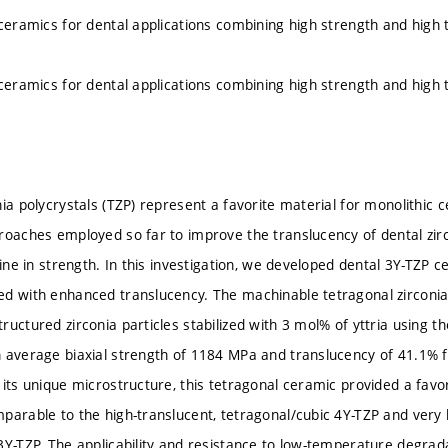
 ceramics for dental applications combining high strength and high
 ceramics for dental applications combining high strength and high
ia polycrystals (TZP) represent a favorite material for monolithic 
roaches employed so far to improve the translucency of dental zi
line in strength. In this investigation, we developed dental 3Y-TZP 
d with enhanced translucency. The machinable tetragonal zirconi
uctured zirconia particles stabilized with 3 mol% of yttria using t
 average biaxial strength of 1184 MPa and translucency of 41.1%
 its unique microstructure, this tetragonal ceramic provided a favo
parable to the high-translucent, tetragonal/cubic 4Y-TZP and very h
3Y-TZP. The applicability and resistance to low-temperature degrad