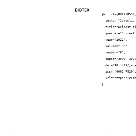
BIBTEX
@article{BUT178591,
  author="Jaroslav {Kaštyl} and Přemysl {Šťastný} and Zdeněk {Chlup} and Lu {Song} and Erik {Ščasnovič} and Martin {Trunec}",

  title="Gelcast zirconia ceramics for dental applications combining high strength and high translucency",

  journal="Journal of the American Ceramic Society",

  year="2022",

  volume="105",

  number="6",

  pages="3909--3924",

  doi="10.1111/jace.18417",

  issn="0002-7820",

  url="https://ceramics.onlinelibrary.wiley.com/doi/10.1111/jace.18417"

}