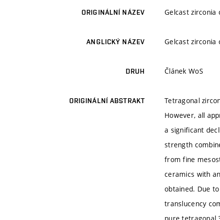
Gelcast zirconia
ORIGINÁLNÍ NÁZEV
Gelcast zirconia
ANGLICKÝ NÁZEV
Článek WoS
DRUH
Tetragonal zircon
ORIGINÁLNÍ ABSTRAKT
However, all app
a significant dec
strength combine
from fine mesostr
ceramics with an
obtained. Due to
translucency com
pure tetragonal 