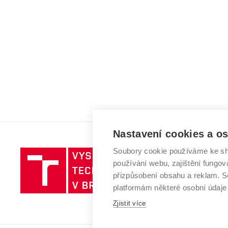
Nastavení cookies a o
Soubory cookie používáme ke sh
Vysoké
používání webu, zajištění fungová
učení
přizpůsobení obsahu a reklam.
technické
platformám některé osobní údaje
v
Brně
Zjistit více