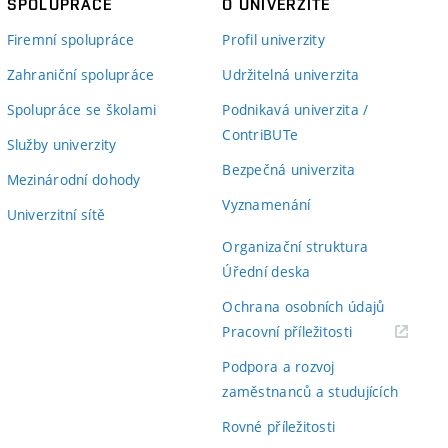
SPOLUPRÁCE
O UNIVERZITĚ
Firemní spolupráce
Profil univerzity
Zahraniční spolupráce
Udržitelná univerzita
Spolupráce se školami
Podnikavá univerzita /
ContriBUTe
Služby univerzity
Bezpečná univerzita
Mezinárodní dohody
Vyznamenání
Univerzitní sítě
Organizační struktura
Úřední deska
Ochrana osobních údajů
(externí
Pracovní příležitosti
odkaz)
Podpora a rozvoj
zaměstnanců a studujících
Rovné příležitosti