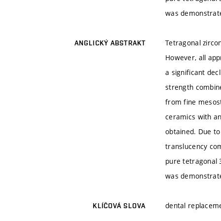
was demonstrat
Tetragonal zircon
ANGLICKÝ ABSTRAKT
However, all app
a significant dec
strength combine
from fine mesostr
ceramics with an
obtained. Due to
translucency com
pure tetragonal 
was demonstrat
dental replacemen
KLÍČOVÁ SLOVA