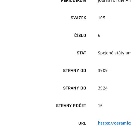
Journal of the A
PERIODIKUM
105
SVAZEK
6
ČÍSLO
Spojené státy a
STÁT
3909
STRANY OD
3924
STRANY DO
16
STRANY POČET
https://ceramic
URL