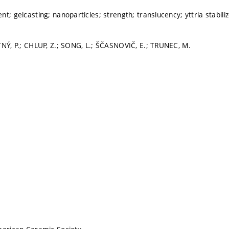
t; gelcasting; nanoparticles; strength; translucency; yttria stabiliz
TNÝ, P.; CHLUP, Z.; SONG, L.; ŠČASNOVIČ, E.; TRUNEC, M.