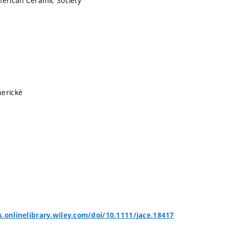
merican Ceramic Society
merické
s.onlinelibrary.wiley.com/doi/10.1111/jace.18417