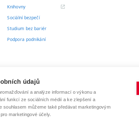
(externí
Knihovny
odkaz)
Sociální bezpečí
Studium bez bariér
Podpora podnikání
sobních údajů
romažďování a analýze informací o výkonu a
VYSOKÉ UČENÍ TECHNICKÉ V BRNĚ
ní funkcí ze sociálních médií a ke zlepšení a
Antonínská 548/1
www.vut.cz
 Se souhlasem můžeme také předávat marketingovým
602 00 Brno
vut@vutbr.cz
 pro marketingové účely.