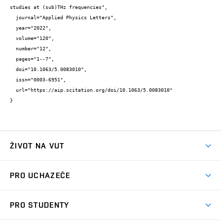
studies at (sub)THz frequencies",

  journal="Applied Physics Letters",

  year="2022",

  volume="120",

  number="12",

  pages="1--7",

  doi="10.1063/5.0083010",

  issn="0003-6951",

  url="https://aip.scitation.org/doi/10.1063/5.0083010"

}
ŽIVOT NA VUT
Atmosféra VUT
PRO UCHAZEČE
Prostory školy
Proč na VUT
Koleje
PRO STUDENTY
Studijní programy
Stravování