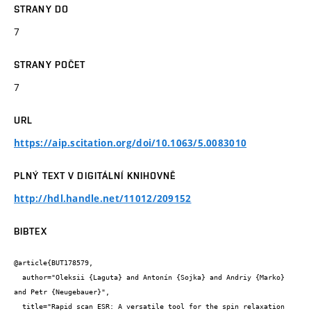
STRANY DO
7
STRANY POČET
7
URL
https://aip.scitation.org/doi/10.1063/5.0083010
PLNÝ TEXT V DIGITÁLNÍ KNIHOVNĚ
http://hdl.handle.net/11012/209152
BIBTEX
@article{BUT178579,

  author="Oleksii {Laguta} and Antonín {Sojka} and Andriy {Marko} 
and Petr {Neugebauer}",

  title="Rapid scan ESR: A versatile tool for the spin relaxation 