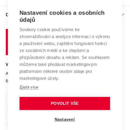
Brno
Podpora excelence
Závěrečné práce
Studium bez bariér
Zpracování osobních údajů uchazečů o studium
Firemní spolupráce
Mezinárodní vědecká rada
Nastavení cookies a osobních
O UNIVERZITĚ
Doktorské studium
Podpora podnikání
E-přihláška
údajů
Zahraniční spolupráce
Systém zajišťování kvality výzkumu
Profil univerzity
Spolupráce se školami
Soubory cookie používáme ke
Vysoké
Výzkumné infrastruktury
shromažďování a analýze informací o výkonu
Udržitelná univerzita
učení
Služby univerzity
Transfer znalostí
a používání webu, zajištění fungování funkcí
technické
Podnikavá univerzita / ContriBUTe
Mezinárodní dohody
ze sociálních médií a ke zlepšení a
Open Science
v
Bezpečná univerzita
přizpůsobení obsahu a reklam. Se souhlasem
Univerzitní sítě
Brně
Projekty
můžeme také předávat marketingovým
VYSOKÉ UČENÍ TECHNICKÉ V BRNĚ
Vyznamenání
platformám některé osobní údaje pro
Projekty ze strukturálních fondů
Antonínská 548/1
www.vut.cz
marketingové účely.
Organizační struktura
602 00 Brno
vut@vutbr.cz
Specifický výzkum
Zjistit více
Úřední deska
Ochrana osobních údajů
POVOLIT VŠE
(externí
Pracovní příležitosti
Nastavení
odkaz)
Podpora a rozvoj zaměstnanců a studujících