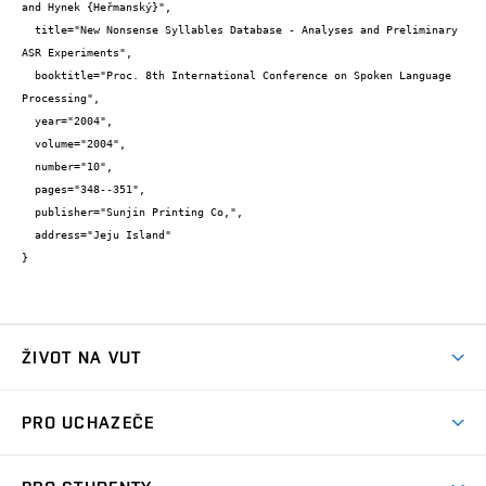
and Hynek {Heřmanský}",

  title="New Nonsense Syllables Database - Analyses and Preliminary 
ASR Experiments",

  booktitle="Proc. 8th International Conference on Spoken Language 
Processing",

  year="2004",

  volume="2004",

  number="10",

  pages="348--351",

  publisher="Sunjin Printing Co,",

  address="Jeju Island"

}
ŽIVOT NA VUT
Atmosféra VUT
PRO UCHAZEČE
Prostory školy
Proč na VUT
Koleje