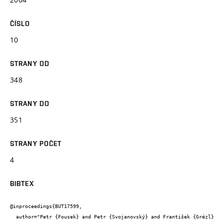
ČÍSLO
10
STRANY OD
348
STRANY DO
351
STRANY POČET
4
BIBTEX
@inproceedings{BUT17599,

  author="Petr {Fousek} and Petr {Svojanovský} and František {Grézl} 