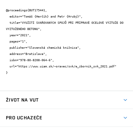
@proceedings{BUT175441,

  editor="Tomáš {Herčík} and Petr {Hrubý}",

  title="VYUŽITÍ SVAŘOVANÝCH SPOJŮ PŘI PŘÍPRAVĚ OCELOVÉ VÝZTUŽE DO 
VYZTUŽENÉHO BETONU",

  year="2021",

  pages="1",

  publisher="Slovenská chemická knižnica",

  address="Bratislava",

  isbn="978-80-8208-064-6",

  url="https://www.uiam.sk/~oravec/svk/e_zbornik_svk_2021.pdf"

}
ŽIVOT NA VUT
Atmosféra VUT
PRO UCHAZEČE
Prostory školy
Proč na VUT