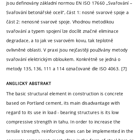
jsou definovány základní normou EN ISO 17660 „Svařování –
Svařování betonářské oceli“, část 1: nosné svarové spoje a
část 2: nenosné svarové spoje. Vhodnou metodikou
svařování a typem spojení lze docílit značné eliminace
degradace, a to jak ve svarovém kovu, tak teplotně
ovlivněné oblasti. V praxi jsou nejčastěji používány metody
svařování elektrickým obloukem. Konkrétně se jedná o
metody 135, 136, 111 a 114 označované dle ISO 4063. [7]
ANGLICKÝ ABSTRAKT
The basic structural element in construction is concrete
based on Portland cement, its main disadvantage with
regard to its use in load - bearing structures is its low
compressive strength in tahu. In order to increase the
tensile strength, reinforcing ones can be implemented in the