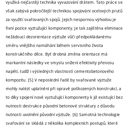
využívá nejčastěji technika vyvazování drátem. Tato práce se
však zabývá pokročilejší technikou spojování ocelových prutů
za využití svařovaných spojů. Jejich nespornou výhodou je
fixní pozice vyztužující komponenty. Je tak zajištěna eliminace
nežádoucí dezorientace výztuže vůči předpokládanému
směru vnějšího namáhání během servisního života
konstrukčního dílce. Byť drobná změna orientace má
markantní následky ve smyslu snížení efektivity přenosu
napětí, tudíž i výsledných vlastností cementobetonového
kompozitu. [5] V neposlední řadě by svařované výztuže
mohly nalézt uplatnění při opravě poškozených konstrukcí, a
to díky spojení nové vyztužující komponenty k již existující bez
nutnosti destrukce původní betonové struktury z důvodu
nutnosti uvolnění původní výztuže. [6] Samotná technologie
svařování se skládá z několika komplexních postupů, které