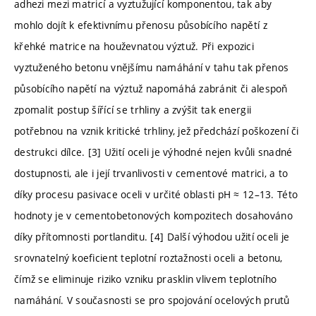
adhezi mezi matricí a vyztužující komponentou, tak aby
mohlo dojít k efektivnímu přenosu působícího napětí z
křehké matrice na houževnatou výztuž. Při expozici
vyztuženého betonu vnějšímu namáhání v tahu tak přenos
působícího napětí na výztuž napomáhá zabránit či alespoň
zpomalit postup šířící se trhliny a zvýšit tak energii
potřebnou na vznik kritické trhliny, jež předchází poškození či
destrukci dílce. [3] Užití oceli je výhodné nejen kvůli snadné
dostupnosti, ale i její trvanlivosti v cementové matrici, a to
díky procesu pasivace oceli v určité oblasti pH ≈ 12–13. Této
hodnoty je v cementobetonových kompozitech dosahováno
díky přítomnosti portlanditu. [4] Další výhodou užití oceli je
srovnatelný koeficient teplotní roztažnosti oceli a betonu,
čímž se eliminuje riziko vzniku prasklin vlivem teplotního
namáhání. V současnosti se pro spojování ocelových prutů