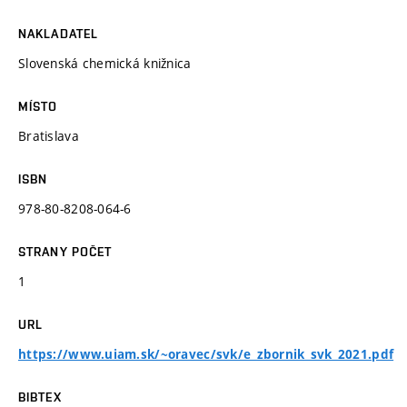
NAKLADATEL
Slovenská chemická knižnica
MÍSTO
Bratislava
ISBN
978-80-8208-064-6
STRANY POČET
1
URL
https://www.uiam.sk/~oravec/svk/e_zbornik_svk_2021.pdf
BIBTEX