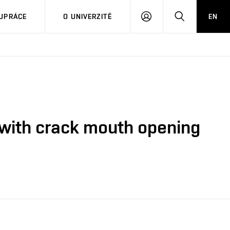
PŘIHLÁSIT
HLEDAT
UPRÁCE
O UNIVERZITĚ
EN
SE
t with crack mouth opening