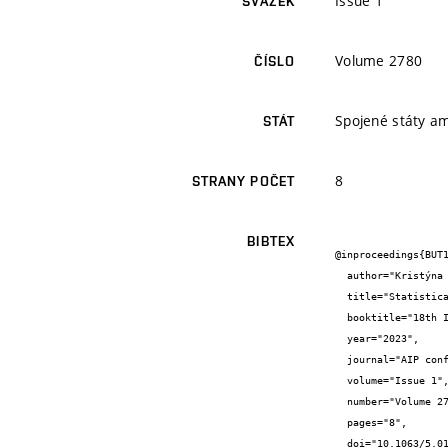
Issue 1
SVAZEK
Volume 2780
ČÍSLO
Spojené státy a
STÁT
8
STRANY POČET
BIBTEX
@inproceedings{BUT1
  author="Kristýna {Hrabová} and Petr {Lehner} and Jaromír {Láník}",

  title="Statistical evaluation of the fibre concrete bending test with crack mouth opening displacement measuring",

  booktitle="18th International Conference on Special Concrete and Composites 2021",

  year="2023",

  journal="AIP conference proceedings",

  volume="Issue 1",

  number="Volume 2780",

  pages="8",

  doi="10.1063/5.0138248",
