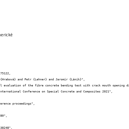
merické
75122,
