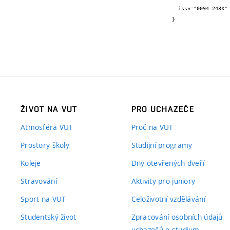
  issn="0094-243X"

}
ŽIVOT NA VUT
PRO UCHAZEČE
Atmosféra VUT
Proč na VUT
Prostory školy
Studijní programy
Koleje
Dny otevřených dveří
Stravování
Aktivity pro juniory
Sport na VUT
Celoživotní vzdělávání
Studentský život
Zpracování osobních údajů
uchazečů o studium