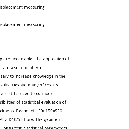
 displacement measuring
 displacement measuring
ng are undeniable. The application of
re are also a number of
ssary to increase knowledge in the
results. Despite many of results
is still a need to consider
ilities of statistical evaluation of
pecimens. Beams of 150×150×550
 MEZ D10/52 fibre. The geometric
e CMOD test. Statistical parameters