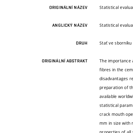
Statistical eval
ORIGINÁLNÍ NÁZEV
Statistical eval
ANGLICKÝ NÁZEV
Stať ve sborníku
DRUH
The importance an
ORIGINÁLNÍ ABSTRAKT
fibres in the ce
disadvantages re
preparation of th
available worldw
statistical param
crack mouth ope
mm in size with
properties of al