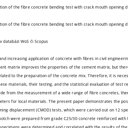
uation of the fibre concrete bending test with crack mouth opening
uation of the fibre concrete bending test with crack mouth opening
 v databázi WoS či Scopus
d increasing application of concrete with fibres in civil engineeri
ment matrix improves the properties of the cement matrix, but the
lated to the preparation of the concrete mix. Therefore, it is nece
ese materials, their testing, and the statistical evaluation of test 
ide from the measurement of a wide range of fibre concretes, there 
eters for local materials. The present paper demonstrates the possib
ning displacement (CMOD) tests, which were carried out on 12 s
 notch were prepared from grade C25/30 concrete reinforced with
l specimens were determined and correlated with the results of th