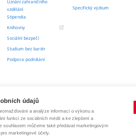
Uznání zahraničního
Specifický výzkum
vzdělání
Stipendia
(externí
Knihovny
odkaz)
Sociální bezpečí
Studium bez bariér
Podpora podnikání
sobních údajů
romažďování a analýze informací o výkonu a
VYSOKÉ UČENÍ TECHNICKÉ V BRNĚ
ní funkcí ze sociálních médií a ke zlepšení a
Antonínská 548/1
www.vut.cz
 Se souhlasem můžeme také předávat marketingovým
602 00 Brno
vut@vutbr.cz
 pro marketingové účely.