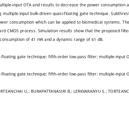
ltiple-input OTA and results to decrease the power consumption a
g multiple-input bulk-driven quasi-floating gate technique. Subthres
wer consumption which can be applied to biomedical systems. The
ard CMOS process. Simulation results show that the proposed filte
 consumption of 41 nW and a dynamic range of 61 dB.
-floating gate technique; fifth-order low-pass filter; multiple-input
-floating gate technique; fifth-order low-pass filter; multiple-input
RTEANCHAI U.; BURAPATTANASIRI B.; LERKVARANYU S.; TORTEANCH