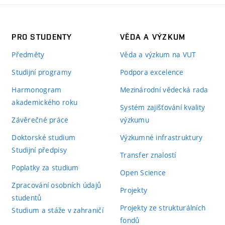
PRO STUDENTY
VĚDA A VÝZKUM
Předměty
Věda a výzkum na VUT
Studijní programy
Podpora excelence
Harmonogram
Mezinárodní vědecká rada
akademického roku
Systém zajišťování kvality
Závěrečné práce
výzkumu
Doktorské studium
Výzkumné infrastruktury
Studijní předpisy
Transfer znalostí
Poplatky za studium
Open Science
Zpracování osobních údajů
Projekty
studentů
Projekty ze strukturálních
Studium a stáže v zahraničí
fondů