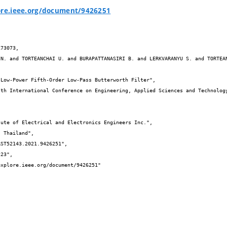
ore.ieee.org/document/9426251
73073,
