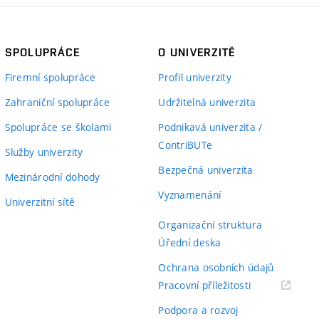
SPOLUPRÁCE
O UNIVERZITĚ
Firemní spolupráce
Profil univerzity
Zahraniční spolupráce
Udržitelná univerzita
Spolupráce se školami
Podnikavá univerzita /
ContriBUTe
Služby univerzity
Bezpečná univerzita
Mezinárodní dohody
Vyznamenání
Univerzitní sítě
Organizační struktura
Úřední deska
Ochrana osobních údajů
(externí
Pracovní příležitosti
odkaz)
Podpora a rozvoj