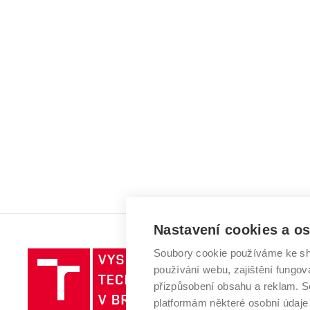
Nastavení cookies a o
Soubory cookie používáme ke sh
Vysoké
používání webu, zajištění fungová
učení
přizpůsobení obsahu a reklam.
technické
platformám některé osobní údaje
v