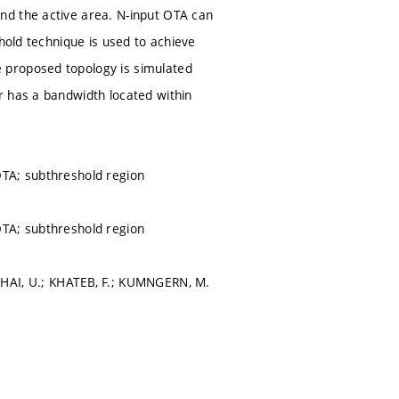
nd the active area. N-input OTA can
hold technique is used to achieve
 proposed topology is simulated
r has a bandwidth located within
 OTA; subthreshold region
 OTA; subthreshold region
AI, U.; KHATEB, F.; KUMNGERN, M.