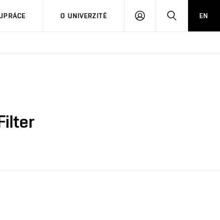
PŘIHLÁSIT
HLEDAT
UPRÁCE
O UNIVERZITĚ
EN
SE
ilter