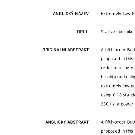
Extremely Low-Po
ANGLICKÝ NÁZEV
Stať ve sborníku
DRUH
A fifth-order But
ORIGINÁLNÍ ABSTRAKT
proposed in this 
reduced using mu
be obtained usin
extremely low po
using 0.18 stand
250 Hz, a power
A fifth-order But
ANGLICKÝ ABSTRAKT
proposed in this 