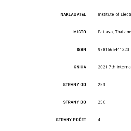
Institute of Elec
NAKLADATEL
Pattaya, Thailan
MÍSTO
9781665441223
ISBN
2021 7th Interna
KNIHA
253
STRANY OD
256
STRANY DO
4
STRANY POČET