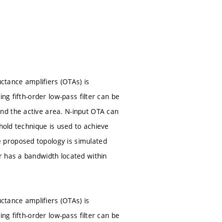
uctance amplifiers (OTAs) is
ng fifth-order low-pass filter can be
nd the active area. N-input OTA can
hold technique is used to achieve
 proposed topology is simulated
r has a bandwidth located within
uctance amplifiers (OTAs) is
ng fifth-order low-pass filter can be