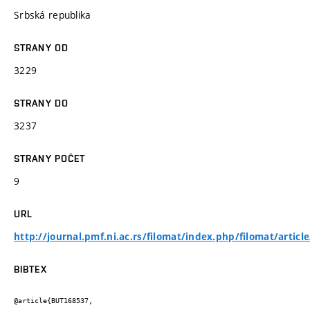
Srbská republika
STRANY OD
3229
STRANY DO
3237
STRANY POČET
9
URL
http://journal.pmf.ni.ac.rs/filomat/index.php/filomat/artic
BIBTEX
@article{BUT168537,
