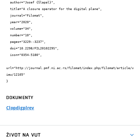
  author="Josef {Šlapal}",

  title="A closure operator for the digital plane",

  journal="Filomat",

  year="2020",

  volume="34",

  number="10",

  pages="3229--3237",

  doi="10.2298/FIL2010229S",

  issn="0354-5180",

url="http://journal.pmf.ni.ac.rs/filomat/index.php/filomat/article/v
iew/12105"

}
DOKUMENTY
Clopdigplrev
ŽIVOT NA VUT