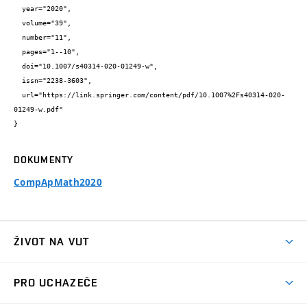
  year="2020",

  volume="39",

  number="11",

  pages="1--10",

  doi="10.1007/s40314-020-01249-w",

  issn="2238-3603",

  url="https://link.springer.com/content/pdf/10.1007%2Fs40314-020-
01249-w.pdf"

}
DOKUMENTY
CompApMath2020
ŽIVOT NA VUT
Atmosféra VUT
PRO UCHAZEČE
Prostory školy