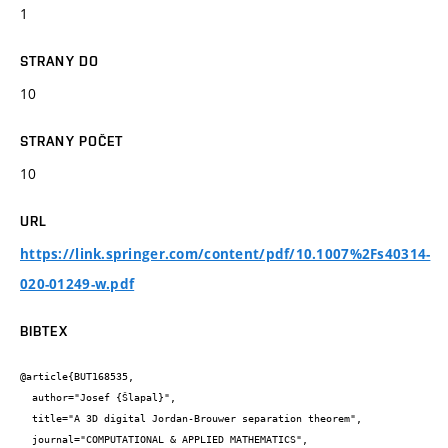
1
STRANY DO
10
STRANY POČET
10
URL
https://link.springer.com/content/pdf/10.1007%2Fs40314-
020-01249-w.pdf
BIBTEX
@article{BUT168535,

  author="Josef {Šlapal}",

  title="A 3D digital Jordan-Brouwer separation theorem",

  journal="COMPUTATIONAL & APPLIED MATHEMATICS",
