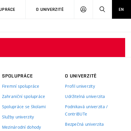
PŘIHLÁSIT
HLEDAT
UPRÁCE
O UNIVERZITĚ
EN
SE
SPOLUPRÁCE
O UNIVERZITĚ
Firemní spolupráce
Profil univerzity
Zahraniční spolupráce
Udržitelná univerzita
Spolupráce se školami
Podnikavá univerzita /
ContriBUTe
Služby univerzity
Bezpečná univerzita
Mezinárodní dohody