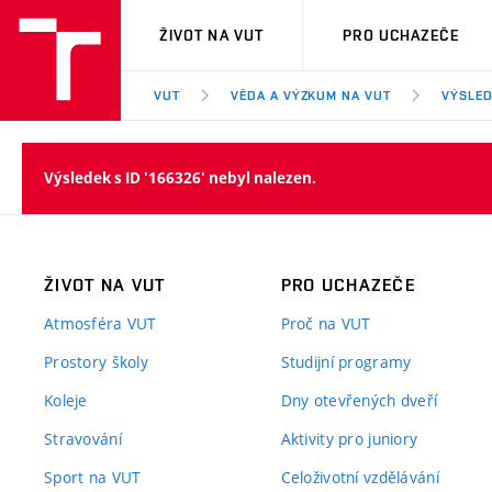
VUT
ŽIVOT NA VUT
PRO UCHAZEČE
VUT
VĚDA A VÝZKUM NA VUT
VÝSLED
Výsledek s ID '166326' nebyl nalezen.
ŽIVOT NA VUT
PRO UCHAZEČE
Atmosféra VUT
Proč na VUT
Prostory školy
Studijní programy
Koleje
Dny otevřených dveří
Stravování
Aktivity pro juniory
Sport na VUT
Celoživotní vzdělávání