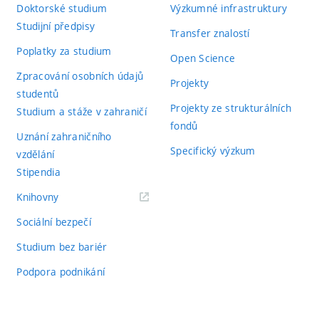
Doktorské studium
Výzkumné infrastruktury
Studijní předpisy
Transfer znalostí
Poplatky za studium
Open Science
Zpracování osobních údajů
Projekty
studentů
Projekty ze strukturálních
Studium a stáže v zahraničí
fondů
Uznání zahraničního
Specifický výzkum
vzdělání
Stipendia
(externí
Knihovny
odkaz)
Sociální bezpečí
Studium bez bariér
Podpora podnikání