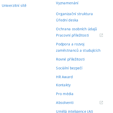
Vyznamenání
Univerzitní sítě
Organizační struktura
Úřední deska
Ochrana osobních údajů
(externí
Pracovní příležitosti
odkaz)
Podpora a rozvoj
zaměstnanců a studujících
Rovné příležitosti
Sociální bezpečí
HR Award
Kontakty
Pro média
(externí
Absolventi
odkaz)
Umělá inteligence (AI)