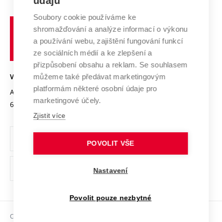
údajů
Zahraniční spolupráce
Systém zajišťování kvality výzkumu
Profil univerzity
Soubory cookie používáme ke
Spolupráce se školami
Vysoké
Výzkumné infrastruktury
shromažďování a analýze informací o výkonu
Udržitelná univerzita
učení
Služby univerzity
Transfer znalostí
a používání webu, zajištění fungování funkcí
technické
Podnikavá univerzita / ContriBUTe
Mezinárodní dohody
ze sociálních médií a ke zlepšení a
Open Science
v
Bezpečná univerzita
přizpůsobení obsahu a reklam. Se souhlasem
Univerzitní sítě
Brně
Projekty
můžeme také předávat marketingovým
VYSOKÉ UČENÍ TECHNICKÉ V BRNĚ
Vyznamenání
platformám některé osobní údaje pro
Projekty ze strukturálních fondů
Antonínská 548/1
www.vut.cz
marketingové účely.
Organizační struktura
602 00 Brno
vut@vutbr.cz
Specifický výzkum
Zjistit více
Úřední deska
Ochrana osobních údajů
POVOLIT VŠE
(externí
Pracovní příležitosti
Nastavení
odkaz)
Podpora a rozvoj zaměstnanců a studujících
Povolit pouze nezbytné
Rovné příležitosti
Copyright © 2026 VUT
Sociální bezpečí