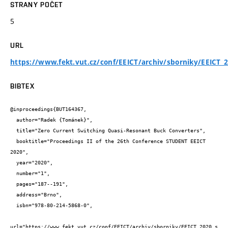
STRANY POČET
5
URL
https://www.fekt.vut.cz/conf/EEICT/archiv/sborniky/EEICT_
BIBTEX
@inproceedings{BUT164367,

  author="Radek {Tománek}",

  title="Zero Current Switching Quasi-Resonant Buck Converters",

  booktitle="Proceedings II of the 26th Conference STUDENT EEICT 
2020",

  year="2020",

  number="1",

  pages="187--191",

  address="Brno",

  isbn="978-80-214-5868-0",

url="https://www.fekt.vut.cz/conf/EEICT/archiv/sborniky/EEICT_2020_s