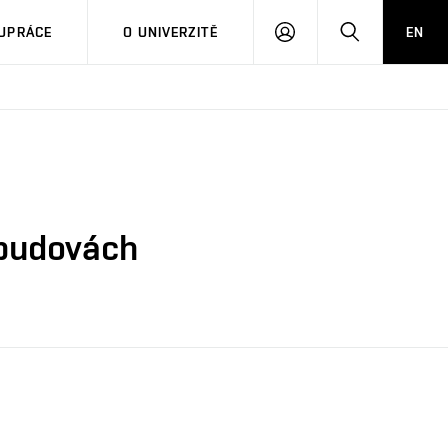
PŘIHLÁSIT
HLEDAT
UPRÁCE
O UNIVERZITĚ
EN
SE
 budovách