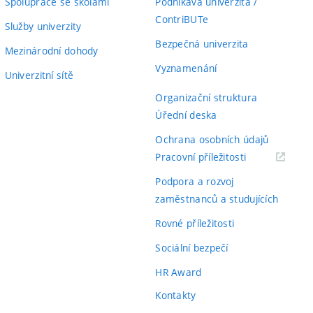
Spolupráce se školami
Podnikavá univerzita /
ContriBUTe
Služby univerzity
Bezpečná univerzita
Mezinárodní dohody
Vyznamenání
Univerzitní sítě
Organizační struktura
Úřední deska
Ochrana osobních údajů
(externí
Pracovní příležitosti
odkaz)
Podpora a rozvoj
zaměstnanců a studujících
Rovné příležitosti
Sociální bezpečí
HR Award
Kontakty