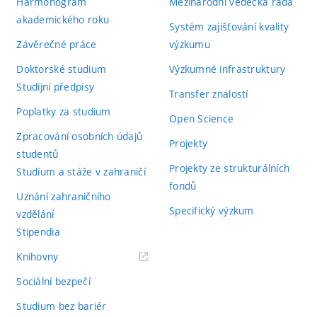
Harmonogram
Mezinárodní vědecká rada
akademického roku
Systém zajišťování kvality
Závěrečné práce
výzkumu
Doktorské studium
Výzkumné infrastruktury
Studijní předpisy
Transfer znalostí
Poplatky za studium
Open Science
Zpracování osobních údajů
Projekty
studentů
Projekty ze strukturálních
Studium a stáže v zahraničí
fondů
Uznání zahraničního
Specifický výzkum
vzdělání
Stipendia
(externí
Knihovny
odkaz)
Sociální bezpečí
Studium bez bariér