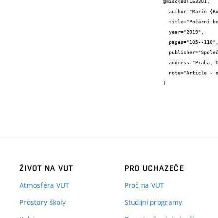
@misc{BUT163301,

  author="Marie {Rusinová} and Marian {Formánek}",

  title="Požární bezpečnost staveb a využití hořlavých chladiv v budovách",

  year="2019",

  pages="105--110",

  publisher="Společnost pro techniku prostředí",

  address="Praha, Česká republika",

  note="Article - other"

}
ŽIVOT NA VUT
PRO UCHAZEČE
Atmosféra VUT
Proč na VUT
Prostory školy
Studijní programy