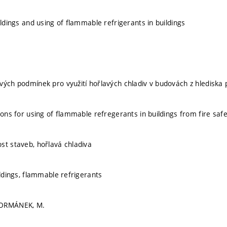
ildings and using of flammable refrigerants in buildings
vých podmínek pro využití hořlavých chladiv v budovách z hlediska 
ions for using of flammable refregerants in buildings from fire safe
st staveb, hořlavá chladiva
ildings, flammable refrigerants
FORMÁNEK, M.