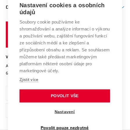
Zpracování osobních údajů uchazečů o studium
Firemní spolupráce
Nastavení cookies a osobních
Mezinárodní vědecká rada
O UNIVERZITĚ
Doktorské studium
Podpora podnikání
E-přihláška
údajů
Zahraniční spolupráce
Systém zajišťování kvality výzkumu
Profil univerzity
Soubory cookie používáme ke
Spolupráce se školami
Vysoké
Výzkumné infrastruktury
shromažďování a analýze informací o výkonu
Udržitelná univerzita
učení
Služby univerzity
Transfer znalostí
a používání webu, zajištění fungování funkcí
technické
Podnikavá univerzita / ContriBUTe
Mezinárodní dohody
ze sociálních médií a ke zlepšení a
Open Science
v
Bezpečná univerzita
přizpůsobení obsahu a reklam. Se souhlasem
Univerzitní sítě
Brně
Projekty
můžeme také předávat marketingovým
VYSOKÉ UČENÍ TECHNICKÉ V BRNĚ
Vyznamenání
platformám některé osobní údaje pro
Projekty ze strukturálních fondů
Antonínská 548/1
www.vut.cz
marketingové účely.
Organizační struktura
602 00 Brno
vut@vutbr.cz
Specifický výzkum
Zjistit více
Úřední deska
Ochrana osobních údajů
POVOLIT VŠE
(externí
Pracovní příležitosti
Nastavení
odkaz)
Podpora a rozvoj zaměstnanců a studujících
Povolit pouze nezbytné
Rovné příležitosti