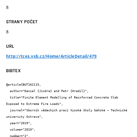
8
STRANY POČET
8
URL
http://tces.vsb.cz/Home/ArticleDetail/479
BIBTEX
@article{BUT162115,

  author="Daniel {Jindra} and Petr {Hradil}",

  title="Finite Element Modelling of Reinforced Concrete Slab 
Exposed to Extreme Fire Loads",

  journal="Sborník vědeckých prací Vysoké školy báňské – Technické 
univerzity Ostrava",

  year="2019",

  volume="2019",

  number="2",
