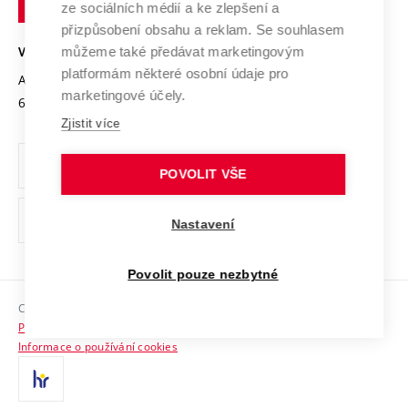
Mezinárodní dohody
ze sociálních médií a ke zlepšení a
Open Science
v
Bezpečná univerzita
přizpůsobení obsahu a reklam. Se souhlasem
Univerzitní sítě
Brně
Projekty
můžeme také předávat marketingovým
VYSOKÉ UČENÍ TECHNICKÉ V BRNĚ
Vyznamenání
platformám některé osobní údaje pro
Projekty ze strukturálních fondů
Antonínská 548/1
www.vut.cz
marketingové účely.
Organizační struktura
602 00 Brno
vut@vutbr.cz
Specifický výzkum
Zjistit více
Úřední deska
Ochrana osobních údajů
POVOLIT VŠE
(externí
Pracovní příležitosti
Nastavení
odkaz)
Podpora a rozvoj zaměstnanců a studujících
Povolit pouze nezbytné
Rovné příležitosti
Copyright © 2026 VUT
Sociální bezpečí
Prohlášení o přístupnosti
HR Award
Informace o používání cookies
Kontakty