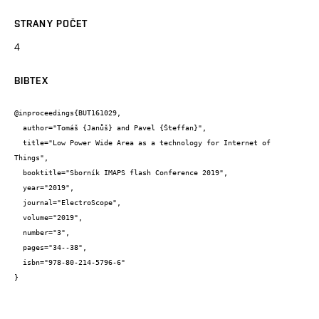
STRANY POČET
4
BIBTEX
@inproceedings{BUT161029,

  author="Tomáš {Janůš} and Pavel {Šteffan}",

  title="Low Power Wide Area as a technology for Internet of 
Things",

  booktitle="Sborník IMAPS flash Conference 2019",

  year="2019",

  journal="ElectroScope",

  volume="2019",

  number="3",

  pages="34--38",

  isbn="978-80-214-5796-6"

}