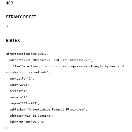
403
STRANY POČET
7
BIBTEX
@inproceedings{BUT16017,

  author="Jiří {Brožovský} and Jiří {Brožovský}",

  title="Detection of solid bricks compressive strength by means of 
non-destructive methods",

  booktitle="1",

  year="2005",

  series="1",

  number="1",

  pages="397--403",

  publisher="Universidade Federal Fluminense",

  address="Rio de Janeiro",

  isbn="85-905495-2-6"

}