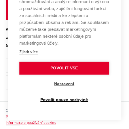
shromažďování a analýze informací o výkonu
Udržitelná univerzita
učení
Služby univerzity
Transfer znalostí
a používání webu, zajištění fungování funkcí
technické
Podnikavá univerzita / ContriBUTe
Mezinárodní dohody
ze sociálních médií a ke zlepšení a
Open Science
v
Bezpečná univerzita
přizpůsobení obsahu a reklam. Se souhlasem
Univerzitní sítě
Brně
Projekty
můžeme také předávat marketingovým
VYSOKÉ UČENÍ TECHNICKÉ V BRNĚ
Vyznamenání
platformám některé osobní údaje pro
Projekty ze strukturálních fondů
Antonínská 548/1
www.vut.cz
marketingové účely.
Organizační struktura
602 00 Brno
vut@vutbr.cz
Specifický výzkum
Zjistit více
Úřední deska
Ochrana osobních údajů
POVOLIT VŠE
(externí
Pracovní příležitosti
Nastavení
odkaz)
Podpora a rozvoj zaměstnanců a studujících
Povolit pouze nezbytné
Rovné příležitosti
Copyright © 2026 VUT
Sociální bezpečí
Prohlášení o přístupnosti
HR Award
Informace o používání cookies