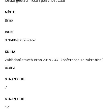
Česká geotechnická společnost ČSSI
MÍSTO
Brno
ISBN
978-80-87920-07-7
KNIHA
Zakládání staveb Brno 2019 / 47. konference se zahranicní
úcastí
STRANY OD
7
STRANY DO
12