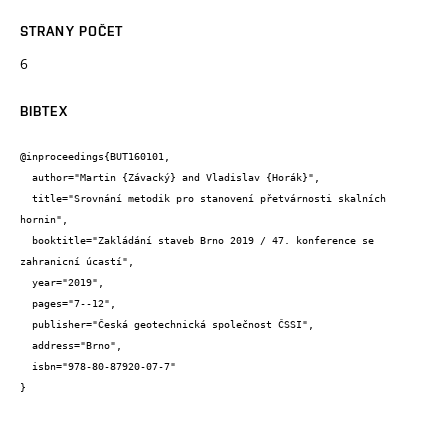
STRANY POČET
6
BIBTEX
@inproceedings{BUT160101,

  author="Martin {Závacký} and Vladislav {Horák}",

  title="Srovnání metodik pro stanovení přetvárnosti skalních 
hornin",

  booktitle="Zakládání staveb Brno 2019 / 47. konference se 
zahranicní úcastí",

  year="2019",

  pages="7--12",

  publisher="Česká geotechnická společnost ČSSI",

  address="Brno",

  isbn="978-80-87920-07-7"

}