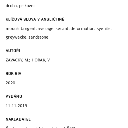
droba, pískovec
KLÍČOVÁ SLOVA V ANGLIČTINĚ
moduls tangent, average, secant, deformation; syenite,
greywacke, sandstone
AUTOŘI
ZÁVACKÝ, M.; HORÁK, V.
ROK RIV
2020
VYDÁNO
11.11.2019
NAKLADATEL