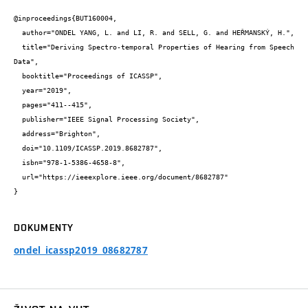
@inproceedings{BUT160004,

  author="ONDEL YANG, L. and LI, R. and SELL, G. and HEŘMANSKÝ, H.",

  title="Deriving Spectro-temporal Properties of Hearing from Speech 
Data",

  booktitle="Proceedings of ICASSP",

  year="2019",

  pages="411--415",

  publisher="IEEE Signal Processing Society",

  address="Brighton",

  doi="10.1109/ICASSP.2019.8682787",

  isbn="978-1-5386-4658-8",

  url="https://ieeexplore.ieee.org/document/8682787"

}
DOKUMENTY
ondel_icassp2019_08682787