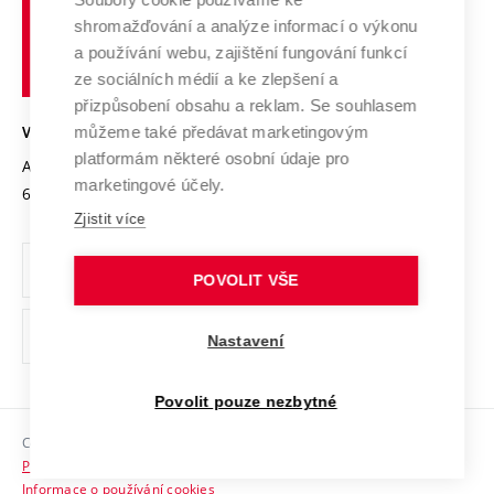
Spolupráce se školami
Vysoké
Výzkumné infrastruktury
shromažďování a analýze informací o výkonu
Udržitelná univerzita
učení
Služby univerzity
Transfer znalostí
a používání webu, zajištění fungování funkcí
technické
Podnikavá univerzita / ContriBUTe
Mezinárodní dohody
ze sociálních médií a ke zlepšení a
Open Science
v
Bezpečná univerzita
přizpůsobení obsahu a reklam. Se souhlasem
Univerzitní sítě
Brně
Projekty
můžeme také předávat marketingovým
VYSOKÉ UČENÍ TECHNICKÉ V BRNĚ
Vyznamenání
platformám některé osobní údaje pro
Projekty ze strukturálních fondů
Antonínská 548/1
www.vut.cz
marketingové účely.
Organizační struktura
602 00 Brno
vut@vutbr.cz
Specifický výzkum
Zjistit více
Úřední deska
Ochrana osobních údajů
POVOLIT VŠE
(externí
Pracovní příležitosti
Nastavení
odkaz)
Podpora a rozvoj zaměstnanců a studujících
Povolit pouze nezbytné
Rovné příležitosti
Copyright © 2026 VUT
Sociální bezpečí
Prohlášení o přístupnosti
HR Award
Informace o používání cookies