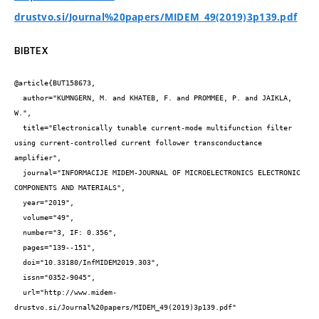
drustvo.si/Journal%20papers/MIDEM_49(2019)3p139.pdf
BIBTEX
@article{BUT158673,

  author="KUMNGERN, M. and KHATEB, F. and PROMMEE, P. and JAIKLA, 
W.",

  title="Electronically tunable current-mode multifunction filter 
using current-controlled current follower transconductance 
amplifier",

  journal="INFORMACIJE MIDEM-JOURNAL OF MICROELECTRONICS ELECTRONIC 
COMPONENTS AND MATERIALS",

  year="2019",

  volume="49",

  number="3, IF: 0.356",

  pages="139--151",

  doi="10.33180/InfMIDEM2019.303",

  issn="0352-9045",

  url="http://www.midem-
drustvo.si/Journal%20papers/MIDEM_49(2019)3p139.pdf"
