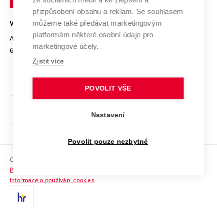
Open Science
v
Bezpečná univerzita
přizpůsobení obsahu a reklam. Se souhlasem
Univerzitní sítě
Brně
Projekty
můžeme také předávat marketingovým
VYSOKÉ UČENÍ TECHNICKÉ V BRNĚ
Vyznamenání
platformám některé osobní údaje pro
Projekty ze strukturálních fondů
Antonínská 548/1
www.vut.cz
marketingové účely.
Organizační struktura
602 00 Brno
vut@vutbr.cz
Specifický výzkum
Zjistit více
Úřední deska
Ochrana osobních údajů
POVOLIT VŠE
(externí
Pracovní příležitosti
Nastavení
odkaz)
Podpora a rozvoj zaměstnanců a studujících
Povolit pouze nezbytné
Rovné příležitosti
Copyright © 2026 VUT
Sociální bezpečí
Prohlášení o přístupnosti
HR Award
Informace o používání cookies
Kontakty