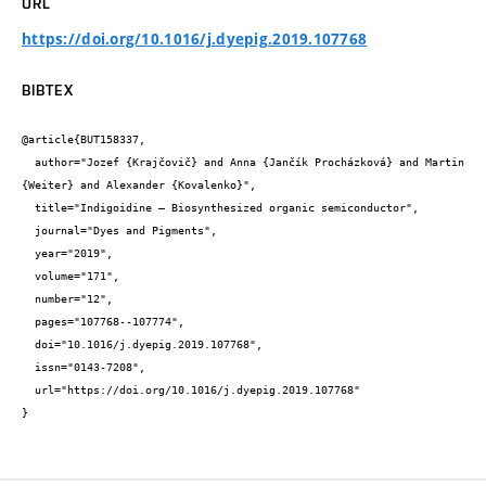
URL
https://doi.org/10.1016/j.dyepig.2019.107768
BIBTEX
@article{BUT158337,

  author="Jozef {Krajčovič} and Anna {Jančík Procházková} and Martin 
{Weiter} and Alexander {Kovalenko}",

  title="Indigoidine – Biosynthesized organic semiconductor",

  journal="Dyes and Pigments",

  year="2019",

  volume="171",

  number="12",

  pages="107768--107774",

  doi="10.1016/j.dyepig.2019.107768",

  issn="0143-7208",

  url="https://doi.org/10.1016/j.dyepig.2019.107768"

}