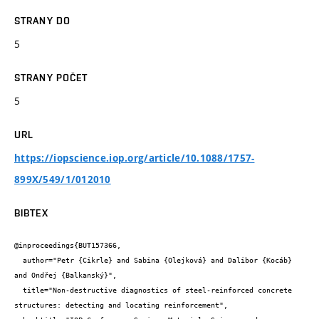
STRANY DO
5
STRANY POČET
5
URL
https://iopscience.iop.org/article/10.1088/1757-
899X/549/1/012010
BIBTEX
@inproceedings{BUT157366,

  author="Petr {Cikrle} and Sabina {Olejková} and Dalibor {Kocáb} 
and Ondřej {Balkanský}",

  title="Non-destructive diagnostics of steel-reinforced concrete 
structures: detecting and locating reinforcement",
