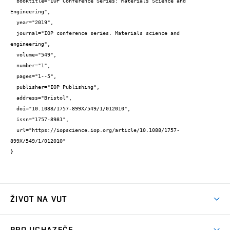
  booktitle="IOP Conference Series: Materials Science and 
Engineering",

  year="2019",

  journal="IOP conference series. Materials science and 
engineering",

  volume="549",

  number="1",

  pages="1--5",

  publisher="IOP Publishing",

  address="Bristol",

  doi="10.1088/1757-899X/549/1/012010",

  issn="1757-8981",

  url="https://iopscience.iop.org/article/10.1088/1757-
899X/549/1/012010"

}
ŽIVOT NA VUT
Atmosféra VUT
PRO UCHAZEČE