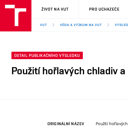
VUT
ŽIVOT NA VUT
PRO UCHAZEČE
VUT
VĚDA A VÝZKUM NA VUT
VÝSLED
DETAIL PUBLIKAČNÍHO VÝSLEDKU
Použití hořlavých chladiv 
Použití hořlavýc
ORIGINÁLNÍ NÁZEV