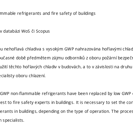
ammable refrigerants and fire safety of buildings
 v databázi WoS či Scopus
ou nehořlavá chladiva s vysokým GWP nahrazována hořlavými chlad
současné době předmětem zájmu odborníků z oboru požární bezpečnos
žití těchto hořlavých chladiv v budovách, a to v závislosti na druh
cialisty oboru chlazení.
 GWP non-flammable refrigerants have been replaced by low GWP coo
rest to fire safety experts in buildings. It is necessary to set the co
erants in buildings, depending on the type of operation. The proces
n specialists.