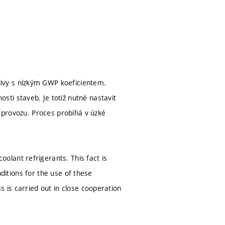
ivy s nízkým GWP koeficientem.
ti staveb. Je totiž nutné nastavit
u provozu. Proces probíhá v úzké
lant refrigerants. This fact is
nditions for the use of these
s is carried out in close cooperation