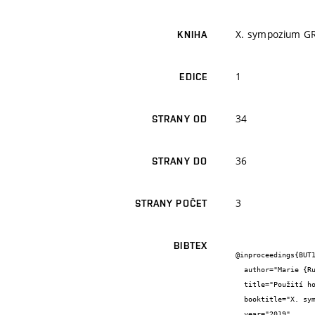
X. sympozium G
KNIHA
1
EDICE
34
STRANY OD
36
STRANY DO
3
STRANY POČET
BIBTEX
@inproceedings{BUT1
  author="Marie {Rusinová} and Marian {Formánek}",

  title="Použití hořlavých chladiv a požární bezpečnost staveb",

  booktitle="X. sympozium GREEN WAY",

  year="2019",
