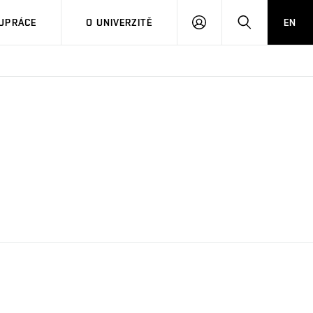
PŘIHLÁSIT
HLEDAT
UPRÁCE
O UNIVERZITĚ
EN
SE