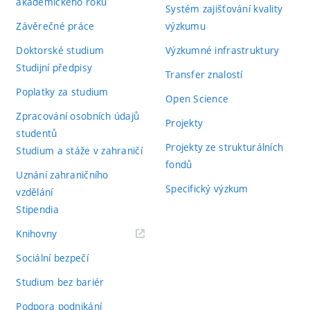
akademického roku
Systém zajišťování kvality
Závěrečné práce
výzkumu
Doktorské studium
Výzkumné infrastruktury
Studijní předpisy
Transfer znalostí
Poplatky za studium
Open Science
Zpracování osobních údajů
Projekty
studentů
Projekty ze strukturálních
Studium a stáže v zahraničí
fondů
Uznání zahraničního
Specifický výzkum
vzdělání
Stipendia
(externí
Knihovny
odkaz)
Sociální bezpečí
Studium bez bariér
Podpora podnikání