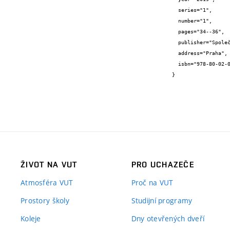
  series="1",

  number="1",

  pages="34--36",

  publisher="Společnost pro techniku prostředí, Novotného lávka 5, Praha 1",

  address="Praha",

  isbn="978-80-02-02846-8"

}
ŽIVOT NA VUT
PRO UCHAZEČE
Atmosféra VUT
Proč na VUT
Prostory školy
Studijní programy
Koleje
Dny otevřených dveří