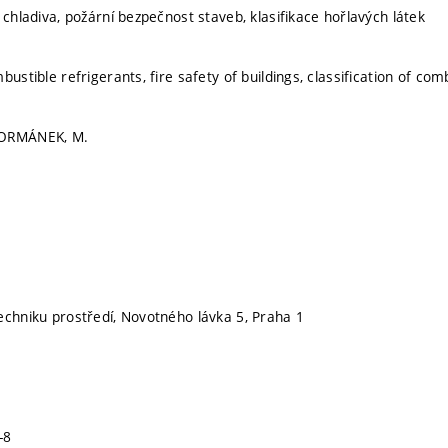
 chladiva, požární bezpečnost staveb, klasifikace hořlavých látek
bustible refrigerants, fire safety of buildings, classification of co
FORMÁNEK, M.
echniku prostředí, Novotného lávka 5, Praha 1
-8