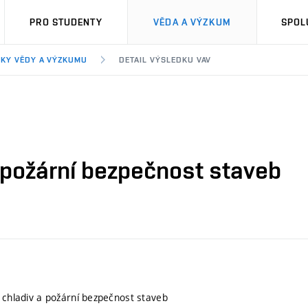
PRO STUDENTY
VĚDA A VÝZKUM
SPOL
KY VĚDY A VÝZKUMU
DETAIL VÝSLEDKU VAV
a požární bezpečnost staveb
h chladiv a požární bezpečnost staveb