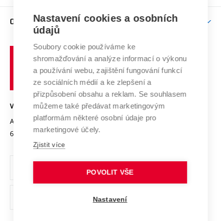
Podpora excelence
Závěrečné práce
Studium bez bariér
Zpracování osobních údajů uchazečů o studium
Firemní spolupráce
Nastavení cookies a osobních
Mezinárodní vědecká rada
O UNIVERZITĚ
Doktorské studium
Podpora podnikání
E-přihláška
údajů
Zahraniční spolupráce
Systém zajišťování kvality výzkumu
Profil univerzity
Soubory cookie používáme ke
Spolupráce se školami
Vysoké
Výzkumné infrastruktury
shromažďování a analýze informací o výkonu
Udržitelná univerzita
učení
Služby univerzity
Transfer znalostí
a používání webu, zajištění fungování funkcí
technické
Podnikavá univerzita / ContriBUTe
Mezinárodní dohody
ze sociálních médií a ke zlepšení a
Open Science
v
Bezpečná univerzita
přizpůsobení obsahu a reklam. Se souhlasem
Univerzitní sítě
Brně
Projekty
můžeme také předávat marketingovým
VYSOKÉ UČENÍ TECHNICKÉ V BRNĚ
Vyznamenání
platformám některé osobní údaje pro
Projekty ze strukturálních fondů
Antonínská 548/1
www.vut.cz
marketingové účely.
Organizační struktura
602 00 Brno
vut@vutbr.cz
Specifický výzkum
Zjistit více
Úřední deska
Ochrana osobních údajů
POVOLIT VŠE
(externí
Pracovní příležitosti
Nastavení
odkaz)
Podpora a rozvoj zaměstnanců a studujících