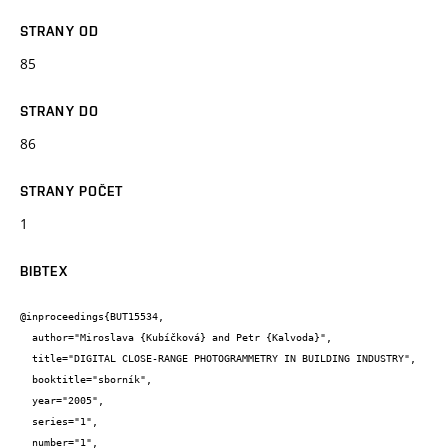
STRANY OD
85
STRANY DO
86
STRANY POČET
1
BIBTEX
@inproceedings{BUT15534,

  author="Miroslava {Kubíčková} and Petr {Kalvoda}",

  title="DIGITAL CLOSE-RANGE PHOTOGRAMMETRY IN BUILDING INDUSTRY",

  booktitle="sborník",

  year="2005",

  series="1",

  number="1",
