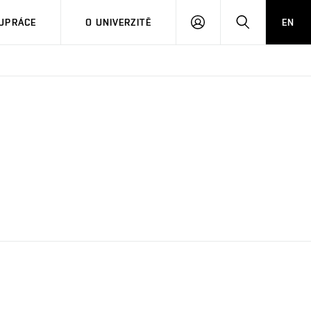
PŘIHLÁSIT
HLEDAT
UPRÁCE
O UNIVERZITĚ
EN
SE