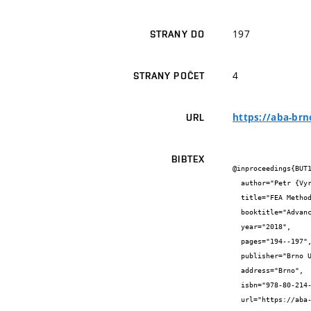
197
STRANY DO
4
STRANY POČET
https://aba-br
URL
BIBTEX
@inproceedings{BUT1
  author="Petr {Vyroubal} and Tomáš {Kazda}",

  title="FEA Methods for Lithium Ion Battery Simulation",

  booktitle="Advanced Batteries Accumulators and Fuel Cells – 19th ABAF",

  year="2018",

  pages="194--197",

  publisher="Brno University of Technology",

  address="Brno",

  isbn="978-80-214-5651-8",

  url="https://aba-brno.cz/download/2018-ABAF-Proceeding.pdf"
