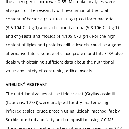
the atherogenic index was 0.55. Microbial analyses were
also part of the research, with evaluation of the total
content of bacteria (3.3.106 CFU g-1), coli form bacteria
(3.5.104 CFU g-1) and lactic acid bacteria (5.8.106 CFU g‑1)
and of yeasts and moulds (4.4.105 CFU g‑1). For the high
content of lipids and proteins edible insects could be a good
alternative future source of crude protein and fat. EFSA also
deals with obtaining sufficient data about the nutritional
value and safety of consuming edible insects.
ANGLICKÝ ABSTRAKT
The nutritional values of the field cricket (Gryllus assimilis
(Fabricius, 1775)) were analysed for dry matter using
infrared scales, crude protein using Kjeldahl method, fat by
Soxhlet method and fatty acid composition using GC-MS.
The average dry matter content of analysed insect was 22.6