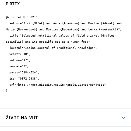
BIBTEX
@article{BUT150216,

  author="Jiří {Mlček} and Anna {Adámková} and Martin {Adámek} and 
Marie {Borkovcová} and Martina {Bednářová} and Lenka {Kouřimská}",

  title="Selected nutritional values of field cricket (Gryllus 
assimilis) and its possible use as a human food",

  journal="Indian Journal of Traditional Knowledge",

  year="2018",

  volume="17",

  number="3",

  pages="518--524",

  issn="0972-5938",

  url="http://nopr.niscair.res.in/handle/123456789/44581"

}
ŽIVOT NA VUT
Atmosféra VUT