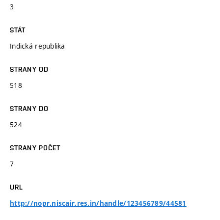
3
STÁT
Indická republika
STRANY OD
518
STRANY DO
524
STRANY POČET
7
URL
http://nopr.niscair.res.in/handle/123456789/44581