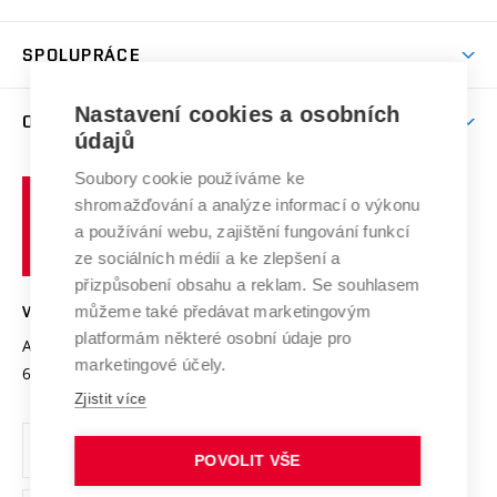
(externí
Studijní programy
Poplatky za studium
Uznání zahraničního vzdělání
Knihovny
Aktivity pro juniory
Studentský život
odkaz)
Věda a výzkum na VUT
Harmonogram akademického roku
Zpracování osobních údajů studentů
Sociální bezpečí
SPOLUPRÁCE
Celoživotní vzdělávání
Brno
Podpora excelence
Závěrečné práce
Studium bez bariér
Zpracování osobních údajů uchazečů o studium
Firemní spolupráce
Nastavení cookies a osobních
Mezinárodní vědecká rada
O UNIVERZITĚ
Doktorské studium
Podpora podnikání
E-přihláška
údajů
Zahraniční spolupráce
Systém zajišťování kvality výzkumu
Profil univerzity
Soubory cookie používáme ke
Spolupráce se školami
Vysoké
Výzkumné infrastruktury
shromažďování a analýze informací o výkonu
Udržitelná univerzita
učení
Služby univerzity
Transfer znalostí
a používání webu, zajištění fungování funkcí
technické
Podnikavá univerzita / ContriBUTe
Mezinárodní dohody
ze sociálních médií a ke zlepšení a
Open Science
v
Bezpečná univerzita
přizpůsobení obsahu a reklam. Se souhlasem
Univerzitní sítě
Brně
Projekty
můžeme také předávat marketingovým
VYSOKÉ UČENÍ TECHNICKÉ V BRNĚ
Vyznamenání
platformám některé osobní údaje pro
Projekty ze strukturálních fondů
Antonínská 548/1
www.vut.cz
marketingové účely.
Organizační struktura
602 00 Brno
vut@vutbr.cz
Specifický výzkum
Zjistit více
Úřední deska
Ochrana osobních údajů
POVOLIT VŠE