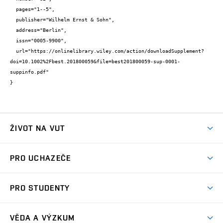
  pages="1--5",

  publisher="Wilhelm Ernst & Sohn",

  address="Berlin",

  issn="0005-9900",

  url="https://onlinelibrary.wiley.com/action/downloadSupplement?
doi=10.1002%2Fbest.201800059&file=best201800059-sup-0001-
suppinfo.pdf"

}
ŽIVOT NA VUT
Atmosféra VUT
PRO UCHAZEČE
Prostory školy
Proč na VUT
Koleje
PRO STUDENTY
Studijní programy
Stravování
Předměty
Studijní předpisy
Studium a stáže v zahraničí
Stipendia
Dny otevřených dveří
VĚDA A VÝZKUM
Sport na VUT