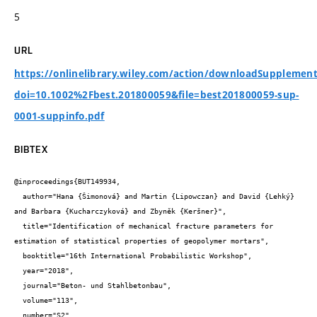
5
URL
https://onlinelibrary.wiley.com/action/downloadSupplement
doi=10.1002%2Fbest.201800059&file=best201800059-sup-
0001-suppinfo.pdf
BIBTEX
@inproceedings{BUT149934,

  author="Hana {Šimonová} and Martin {Lipowczan} and David {Lehký} 
and Barbara {Kucharczyková} and Zbyněk {Keršner}",

  title="Identification of mechanical fracture parameters for 
estimation of statistical properties of geopolymer mortars",

  booktitle="16th International Probabilistic Workshop",

  year="2018",

  journal="Beton- und Stahlbetonbau",

  volume="113",

  number="S2",
