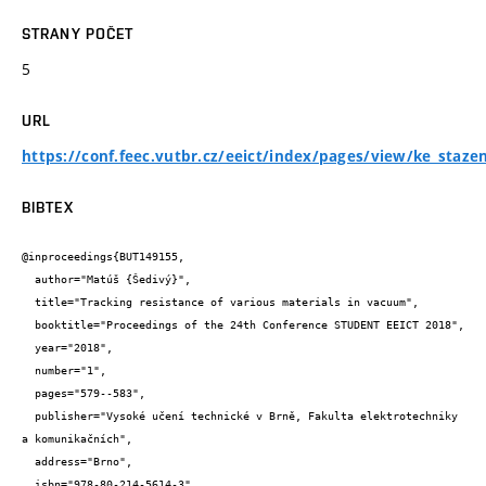
STRANY POČET
5
URL
https://conf.feec.vutbr.cz/eeict/index/pages/view/ke_stazen
BIBTEX
@inproceedings{BUT149155,

  author="Matúš {Šedivý}",

  title="Tracking resistance of various materials in vacuum",

  booktitle="Proceedings of the 24th Conference STUDENT EEICT 2018",

  year="2018",

  number="1",

  pages="579--583",

  publisher="Vysoké učení technické v Brně, Fakulta elektrotechniky 
a komunikačních",

  address="Brno",

  isbn="978-80-214-5614-3",
