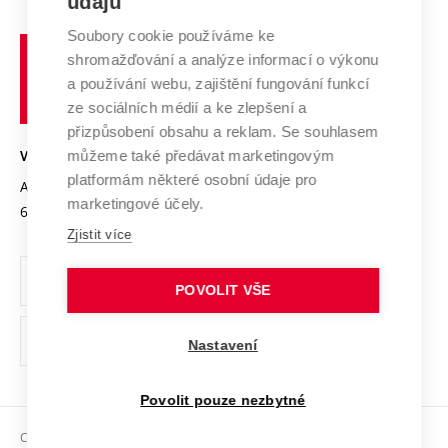
údajů
Zahraniční spolupráce
Systém zajišťování kvality výzkumu
Profil univerzity
Soubory cookie používáme ke
Spolupráce se školami
Vysoké
Výzkumné infrastruktury
shromažďování a analýze informací o výkonu
Udržitelná univerzita
učení
Služby univerzity
Transfer znalostí
a používání webu, zajištění fungování funkcí
technické
Podnikavá univerzita / ContriBUTe
Mezinárodní dohody
ze sociálních médií a ke zlepšení a
Open Science
v
Bezpečná univerzita
přizpůsobení obsahu a reklam. Se souhlasem
Univerzitní sítě
Brně
Projekty
můžeme také předávat marketingovým
VYSOKÉ UČENÍ TECHNICKÉ V BRNĚ
Vyznamenání
platformám některé osobní údaje pro
Projekty ze strukturálních fondů
Antonínská 548/1
www.vut.cz
marketingové účely.
Organizační struktura
602 00 Brno
vut@vutbr.cz
Specifický výzkum
Zjistit více
Úřední deska
Ochrana osobních údajů
POVOLIT VŠE
(externí
Pracovní příležitosti
Nastavení
odkaz)
Podpora a rozvoj zaměstnanců a studujících
Povolit pouze nezbytné
Rovné příležitosti
Copyright © 2026 VUT
Sociální bezpečí