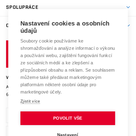
Studentský život
odkaz)
Věda a výzkum na VUT
Harmonogram akademického roku
Zpracování osobních údajů studentů
Sociální bezpečí
SPOLUPRÁCE
Celoživotní vzdělávání
Brno
Podpora excelence
Závěrečné práce
Studium bez bariér
Zpracování osobních údajů uchazečů o studium
Firemní spolupráce
Nastavení cookies a osobních
Mezinárodní vědecká rada
O UNIVERZITĚ
Doktorské studium
Podpora podnikání
E-přihláška
údajů
Zahraniční spolupráce
Systém zajišťování kvality výzkumu
Profil univerzity
Soubory cookie používáme ke
Spolupráce se školami
Vysoké
Výzkumné infrastruktury
shromažďování a analýze informací o výkonu
Udržitelná univerzita
učení
Služby univerzity
Transfer znalostí
a používání webu, zajištění fungování funkcí
technické
Podnikavá univerzita / ContriBUTe
Mezinárodní dohody
ze sociálních médií a ke zlepšení a
Open Science
v
Bezpečná univerzita
přizpůsobení obsahu a reklam. Se souhlasem
Univerzitní sítě
Brně
Projekty
můžeme také předávat marketingovým
VYSOKÉ UČENÍ TECHNICKÉ V BRNĚ
Vyznamenání
platformám některé osobní údaje pro
Projekty ze strukturálních fondů
Antonínská 548/1
www.vut.cz
marketingové účely.
Organizační struktura
602 00 Brno
vut@vutbr.cz
Specifický výzkum
Zjistit více
Úřední deska
Ochrana osobních údajů
POVOLIT VŠE
(externí
Pracovní příležitosti
Nastavení