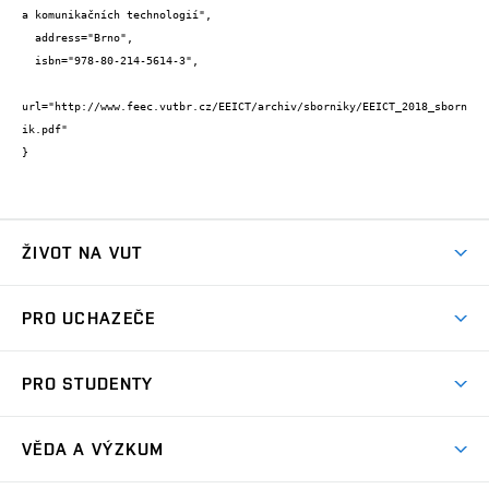
a komunikačních technologií",

  address="Brno",

  isbn="978-80-214-5614-3",

url="http://www.feec.vutbr.cz/EEICT/archiv/sborniky/EEICT_2018_sborn
ik.pdf"

}
ŽIVOT NA VUT
Atmosféra VUT
PRO UCHAZEČE
Prostory školy
Proč na VUT
Koleje
PRO STUDENTY
Studijní programy
Stravování
Předměty
Studijní předpisy
Studium a stáže v zahraničí
Stipendia
Dny otevřených dveří
VĚDA A VÝZKUM
Sport na VUT
(externí
Studijní programy
Poplatky za studium
Uznání zahraničního vzdělání
Knihovny
Aktivity pro juniory