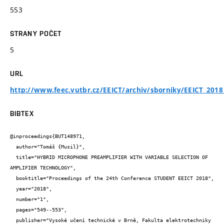
553
STRANY POČET
5
URL
http://www.feec.vutbr.cz/EEICT/archiv/sborniky/EEICT_2018
BIBTEX
@inproceedings{BUT148971,

  author="Tomáš {Musil}",

  title="HYBRID MICROPHONE PREAMPLIFIER WITH VARIABLE SELECTION OF 
AMPLIFIER TECHNOLOGY",

  booktitle="Proceedings of the 24th Conference STUDENT EEICT 2018",

  year="2018",

  number="1",

  pages="549--553",

  publisher="Vysoké učení technické v Brně, Fakulta elektrotechniky 