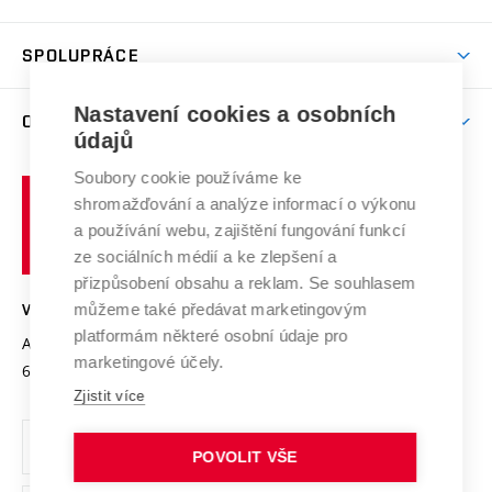
(externí
Studijní programy
Poplatky za studium
Uznání zahraničního vzdělání
Knihovny
Aktivity pro juniory
Studentský život
odkaz)
Věda a výzkum na VUT
Harmonogram akademického roku
Zpracování osobních údajů studentů
Sociální bezpečí
SPOLUPRÁCE
Celoživotní vzdělávání
Brno
Podpora excelence
Závěrečné práce
Studium bez bariér
Zpracování osobních údajů uchazečů o studium
Firemní spolupráce
Nastavení cookies a osobních
Mezinárodní vědecká rada
O UNIVERZITĚ
Doktorské studium
Podpora podnikání
E-přihláška
údajů
Zahraniční spolupráce
Systém zajišťování kvality výzkumu
Profil univerzity
Soubory cookie používáme ke
Spolupráce se školami
Vysoké
Výzkumné infrastruktury
shromažďování a analýze informací o výkonu
Udržitelná univerzita
učení
Služby univerzity
Transfer znalostí
a používání webu, zajištění fungování funkcí
technické
Podnikavá univerzita / ContriBUTe
Mezinárodní dohody
ze sociálních médií a ke zlepšení a
Open Science
v
Bezpečná univerzita
přizpůsobení obsahu a reklam. Se souhlasem
Univerzitní sítě
Brně
Projekty
můžeme také předávat marketingovým
VYSOKÉ UČENÍ TECHNICKÉ V BRNĚ
Vyznamenání
platformám některé osobní údaje pro
Projekty ze strukturálních fondů
Antonínská 548/1
www.vut.cz
marketingové účely.
Organizační struktura
602 00 Brno
vut@vutbr.cz
Specifický výzkum
Zjistit více
Úřední deska
Ochrana osobních údajů
POVOLIT VŠE