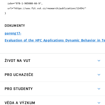
  isbn="978-1-905088-66-9",

  url="https://www.fit.vut.cz/research/publication/11454/"

}
DOKUMENTY
pareng17-
Evaluation_of_the_HPC_Applications_Dynamic_Behavior_in_
ŽIVOT NA VUT
Atmosféra VUT
PRO UCHAZEČE
Prostory školy
Proč na VUT
Koleje
PRO STUDENTY
Studijní programy
Stravování
Předměty
Studijní předpisy
Studium a stáže v zahraničí
Stipendia
Dny otevřených dveří
VĚDA A VÝZKUM
Sport na VUT