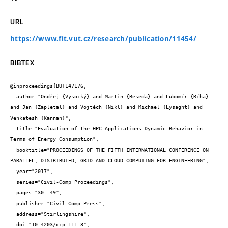
URL
https://www.fit.vut.cz/research/publication/11454/
BIBTEX
@inproceedings{BUT147176,

  author="Ondřej {Vysocký} and Martin {Beseda} and Lubomír {Říha} 
and Jan {Zapletal} and Vojtěch {Nikl} and Michael {Lysaght} and 
Venkatesh {Kannan}",

  title="Evaluation of the HPC Applications Dynamic Behavior in 
Terms of Energy Consumption",

  booktitle="PROCEEDINGS OF THE FIFTH INTERNATIONAL CONFERENCE ON 
PARALLEL, DISTRIBUTED, GRID AND CLOUD COMPUTING FOR ENGINEERING",

  year="2017",

  series="Civil-Comp Proceedings",

  pages="30--49",

  publisher="Civil-Comp Press",

  address="Stirlingshire",

  doi="10.4203/ccp.111.3",
