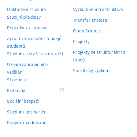
Doktorské studium
Výzkumné infrastruktury
Studijní předpisy
Transfer znalostí
Poplatky za studium
Open Science
Zpracování osobních údajů
Projekty
studentů
Projekty ze strukturálních
Studium a stáže v zahraničí
fondů
Uznání zahraničního
Specifický výzkum
vzdělání
Stipendia
(externí
Knihovny
odkaz)
Sociální bezpečí
Studium bez bariér
Podpora podnikání