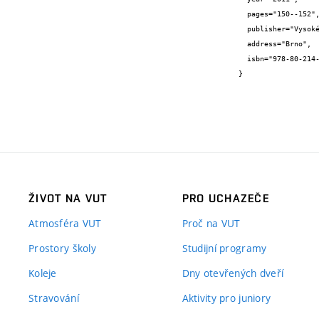
  pages="150--152",

  publisher="Vysoké učení technické v Brně",

  address="Brno",

  isbn="978-80-214-4273-3"

}
ŽIVOT NA VUT
PRO UCHAZEČE
Atmosféra VUT
Proč na VUT
Prostory školy
Studijní programy
Koleje
Dny otevřených dveří
Stravování
Aktivity pro juniory