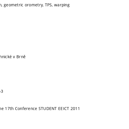
n, geometric orometry, TPS, warping
hnické v Brně
-3
the 17th Conference STUDENT EEICT 2011