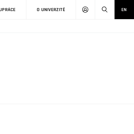
PŘIHLÁSIT
HLEDAT
UPRÁCE
O UNIVERZITĚ
EN
SE