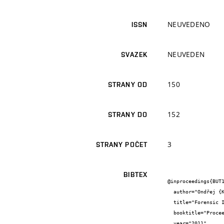
NEUVEDENO
ISSN
NEUVEDEN
SVAZEK
150
STRANY OD
152
STRANY DO
3
STRANY POČET
BIBTEX
@inproceedings{BUT1
  author="Ondřej {Klíma}",

  title="Forensic Identification of Children Faces",

  booktitle="Proceedings of the 17th Conference STUDENT EEICT 2011",

  year="2011",
