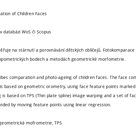
cation of Children Faces
 v databázi WoS či Scopus
ěřuje na stárnutí a porovnávání dětských obličejů. Fotokomparace j
opometrických bodech a metodách geometrické morfometrie.
ibes comparation and photo-ageing of children faces. The face co
t is based on geometric orometry, using face feature points marked 
 is based on TPS (Thin plate spline) image warping and a set of f
ided by moving feature points using linear regression.
geometrická mofrometrie, TPS