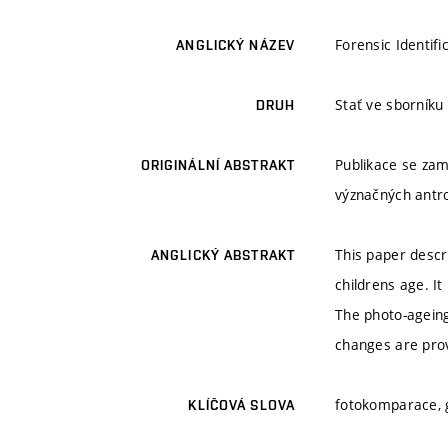
Forensic Identifi
ANGLICKÝ NÁZEV
Stať ve sborníku
DRUH
Publikace se zam
ORIGINÁLNÍ ABSTRAKT
význačných antr
This paper descr
ANGLICKÝ ABSTRAKT
childrens age. I
The photo-ageing
changes are prov
fotokomparace, 
KLÍČOVÁ SLOVA