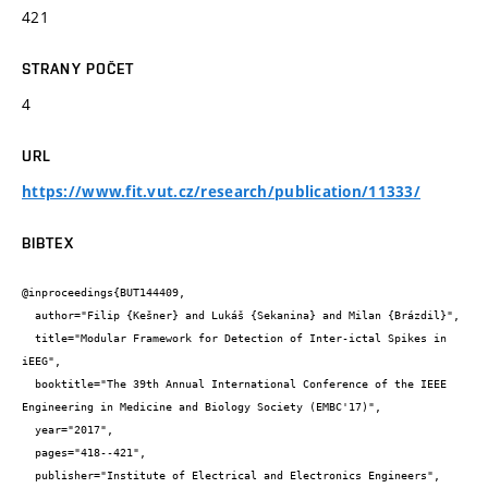
421
STRANY POČET
4
URL
https://www.fit.vut.cz/research/publication/11333/
BIBTEX
@inproceedings{BUT144409,

  author="Filip {Kešner} and Lukáš {Sekanina} and Milan {Brázdil}",

  title="Modular Framework for Detection of Inter-ictal Spikes in 
iEEG",

  booktitle="The 39th Annual International Conference of the IEEE 
Engineering in Medicine and Biology Society (EMBC'17)",

  year="2017",

  pages="418--421",

  publisher="Institute of Electrical and Electronics Engineers",
