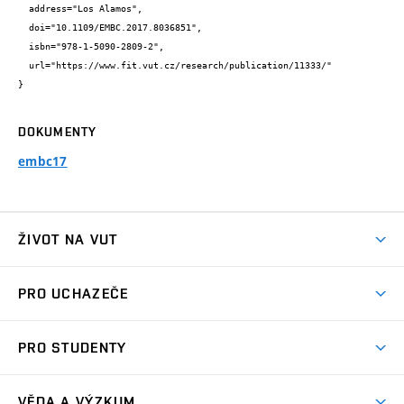
  address="Los Alamos",

  doi="10.1109/EMBC.2017.8036851",

  isbn="978-1-5090-2809-2",

  url="https://www.fit.vut.cz/research/publication/11333/"

}
DOKUMENTY
embc17
ŽIVOT NA VUT
Atmosféra VUT
PRO UCHAZEČE
Prostory školy
Proč na VUT
Koleje
PRO STUDENTY
Studijní programy
Stravování
Předměty
Studijní předpisy
Studium a stáže v zahraničí
Stipendia
Dny otevřených dveří
VĚDA A VÝZKUM
Sport na VUT