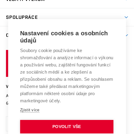
(externí
Studijní programy
Poplatky za studium
Uznání zahraničního vzdělání
Knihovny
Aktivity pro juniory
Studentský život
odkaz)
Věda a výzkum na VUT
Harmonogram akademického roku
Zpracování osobních údajů studentů
Sociální bezpečí
SPOLUPRÁCE
Celoživotní vzdělávání
Brno
Podpora excelence
Závěrečné práce
Studium bez bariér
Zpracování osobních údajů uchazečů o studium
Firemní spolupráce
Nastavení cookies a osobních
Mezinárodní vědecká rada
O UNIVERZITĚ
Doktorské studium
Podpora podnikání
E-přihláška
údajů
Zahraniční spolupráce
Systém zajišťování kvality výzkumu
Profil univerzity
Soubory cookie používáme ke
Spolupráce se školami
Vysoké
Výzkumné infrastruktury
shromažďování a analýze informací o výkonu
Udržitelná univerzita
učení
Služby univerzity
Transfer znalostí
a používání webu, zajištění fungování funkcí
technické
Podnikavá univerzita / ContriBUTe
Mezinárodní dohody
ze sociálních médií a ke zlepšení a
Open Science
v
Bezpečná univerzita
přizpůsobení obsahu a reklam. Se souhlasem
Univerzitní sítě
Brně
Projekty
můžeme také předávat marketingovým
VYSOKÉ UČENÍ TECHNICKÉ V BRNĚ
Vyznamenání
platformám některé osobní údaje pro
Projekty ze strukturálních fondů
Antonínská 548/1
www.vut.cz
marketingové účely.
Organizační struktura
602 00 Brno
vut@vutbr.cz
Specifický výzkum
Zjistit více
Úřední deska
Ochrana osobních údajů
POVOLIT VŠE