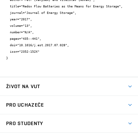
  title="Redox Flow Batteries as the Means for Energy Storage",

  journal="Journal of Energy Storage",

  year="2017",

  volume="13",

  number="N/A",

  pages="435--441",

  doi="10.1016/j.est.2017.07.028",

  issn="2352-152X"

}
ŽIVOT NA VUT
Atmosféra VUT
PRO UCHAZEČE
Prostory školy
Proč na VUT
Koleje
PRO STUDENTY
Studijní programy
Stravování
Předměty
Studijní předpisy
Studium a stáže v zahraničí
Stipendia