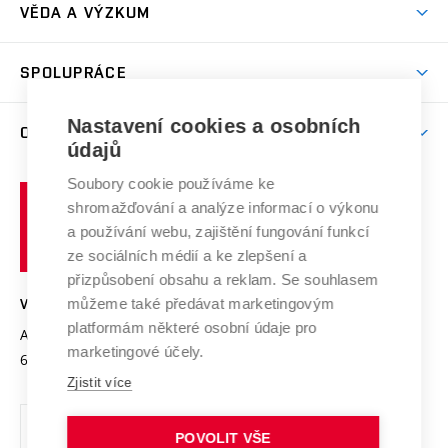
Dny otevřených dveří
VĚDA A VÝZKUM
Sport na VUT
(externí
Studijní programy
Poplatky za studium
Uznání zahraničního vzdělání
Knihovny
Aktivity pro juniory
Studentský život
odkaz)
Věda a výzkum na VUT
Harmonogram akademického roku
Zpracování osobních údajů studentů
Sociální bezpečí
SPOLUPRÁCE
Celoživotní vzdělávání
Brno
Podpora excelence
Závěrečné práce
Studium bez bariér
Zpracování osobních údajů uchazečů o studium
Firemní spolupráce
Nastavení cookies a osobních
Mezinárodní vědecká rada
O UNIVERZITĚ
Doktorské studium
Podpora podnikání
E-přihláška
údajů
Zahraniční spolupráce
Systém zajišťování kvality výzkumu
Profil univerzity
Soubory cookie používáme ke
Spolupráce se školami
Vysoké
Výzkumné infrastruktury
shromažďování a analýze informací o výkonu
Udržitelná univerzita
učení
Služby univerzity
Transfer znalostí
a používání webu, zajištění fungování funkcí
technické
Podnikavá univerzita / ContriBUTe
Mezinárodní dohody
ze sociálních médií a ke zlepšení a
Open Science
v
Bezpečná univerzita
přizpůsobení obsahu a reklam. Se souhlasem
Univerzitní sítě
Brně
Projekty
můžeme také předávat marketingovým
VYSOKÉ UČENÍ TECHNICKÉ V BRNĚ
Vyznamenání
platformám některé osobní údaje pro
Projekty ze strukturálních fondů
Antonínská 548/1
www.vut.cz
marketingové účely.
Organizační struktura
602 00 Brno
vut@vutbr.cz
Specifický výzkum
Zjistit více
Úřední deska
Ochrana osobních údajů
POVOLIT VŠE