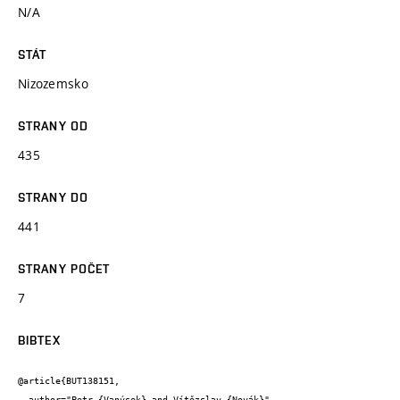
N/A
STÁT
Nizozemsko
STRANY OD
435
STRANY DO
441
STRANY POČET
7
BIBTEX
@article{BUT138151,

  author="Petr {Vanýsek} and Vítězslav {Novák}",
