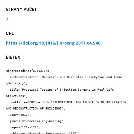
STRANY POČET
7
URL
https://doi.org/10.1016/j.proeng.2017.04.540
BIBTEX
@inproceedings{BUT137973,

  author="Jindřich {Melichar} and Rostislav {Drochytka} and Tomáš 
{Melichar}",

  title="Practical Testing of Injection Screens in Real-life 
Structures",

  booktitle="CRRB – 18th INTERNATIONAL CONFERENCE ON REHABILITATION 
AND RECONSTRUCTION OF BUILDINGS",

  year="2017",

  journal="Procedia Engineering",

  pages="171--177",

  publisher="Procedia Engineering (2017)",
