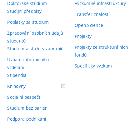
Doktorské studium
Výzkumné infrastruktury
Studijní předpisy
Transfer znalostí
Poplatky za studium
Open Science
Zpracování osobních údajů
Projekty
studentů
Projekty ze strukturálních
Studium a stáže v zahraničí
fondů
Uznání zahraničního
Specifický výzkum
vzdělání
Stipendia
(externí
Knihovny
odkaz)
Sociální bezpečí
Studium bez bariér
Podpora podnikání