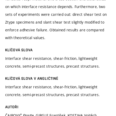
on which interface resistance depends. Furthermore, two
sets of experiments were carried out: direct shear test on
Ztype specimens and slant shear test slightly modified to
enforce adhesive failure. Obtained results are compared
with theoretical values.
KLÍČOVÁ SLOVA
Interface shear resistance, shear-friction, lightweight
concrete, semi-precast structures, precast structures.
KLÍČOVÁ SLOVA V ANGLIČTINĚ
Interface shear resistance, shear-friction, lightweight
concrete, semi-precast structures, precast structures.
AUTOŘI
ČAIROVIĆ Đorđe, GIRGLE František, KOSTIHA Vojtěch,