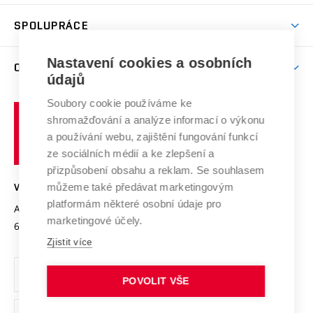
Aktivity pro juniory
Studentský život
odkaz)
Věda a výzkum na VUT
Harmonogram akademického roku
Zpracování osobních údajů studentů
Sociální bezpečí
SPOLUPRÁCE
Celoživotní vzdělávání
Brno
Podpora excelence
Závěrečné práce
Studium bez bariér
Zpracování osobních údajů uchazečů o studium
Firemní spolupráce
Nastavení cookies a osobních
Mezinárodní vědecká rada
O UNIVERZITĚ
Doktorské studium
Podpora podnikání
E-přihláška
údajů
Zahraniční spolupráce
Systém zajišťování kvality výzkumu
Profil univerzity
Soubory cookie používáme ke
Spolupráce se školami
Vysoké
Výzkumné infrastruktury
shromažďování a analýze informací o výkonu
Udržitelná univerzita
učení
Služby univerzity
Transfer znalostí
a používání webu, zajištění fungování funkcí
technické
Podnikavá univerzita / ContriBUTe
Mezinárodní dohody
ze sociálních médií a ke zlepšení a
Open Science
v
Bezpečná univerzita
přizpůsobení obsahu a reklam. Se souhlasem
Univerzitní sítě
Brně
Projekty
můžeme také předávat marketingovým
VYSOKÉ UČENÍ TECHNICKÉ V BRNĚ
Vyznamenání
platformám některé osobní údaje pro
Projekty ze strukturálních fondů
Antonínská 548/1
www.vut.cz
marketingové účely.
Organizační struktura
602 00 Brno
vut@vutbr.cz
Specifický výzkum
Zjistit více
Úřední deska
Ochrana osobních údajů
POVOLIT VŠE
(externí
Pracovní příležitosti