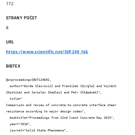
172
STRANY POČET
8
URL
https://www.scientific.net/SSP.249.166
BIBTEX
@inproceedings{BUT124692,

  author="Dorde {Čairović} and František {Girgle} and Vojtěch 
{Kostiha} and Jaroslav {Kadlec} and Petr {Štěpánek}",

  title="

Comparison and review of concrete-to-concrete interface shear 
resistance according to major design codes",

  booktitle="Proceedings from 22nd Czech Concrete Day 2015",

  year="2016",

  journal="Solid State Phenomena",
