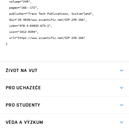
  volume="249",

  pages="166--172",

  publisher="Trans Tech Publications, Switzerland",

  doi="10.4028/www.scientific.net/SSP.249.166",

  isbn="978-3-03835-675-2",

  issn="1012-0394",

  url="https://www.scientific.net/SSP.249.166"

}
ŽIVOT NA VUT
Atmosféra VUT
PRO UCHAZEČE
Prostory školy
Proč na VUT
Koleje
PRO STUDENTY
Studijní programy
Stravování
Předměty
Studijní předpisy
Studium a stáže v zahraničí
Stipendia
Dny otevřených dveří
VĚDA A VÝZKUM
Sport na VUT
(externí
Studijní programy
Poplatky za studium
Uznání zahraničního vzdělání
Knihovny