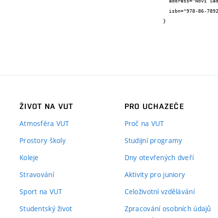
  address="Novi Sad, Srbsko",

  isbn="978-86-7892-750-8"

}
ŽIVOT NA VUT
PRO UCHAZEČE
Atmosféra VUT
Proč na VUT
Prostory školy
Studijní programy
Koleje
Dny otevřených dveří
Stravování
Aktivity pro juniory
Sport na VUT
Celoživotní vzdělávání
Studentský život
Zpracování osobních údajů