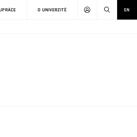
PŘIHLÁSIT
HLEDAT
UPRÁCE
O UNIVERZITĚ
EN
SE