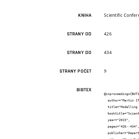
Scientific Confe
KNIHA
426
STRANY OD
434
STRANY DO
9
STRANY POČET
BIBTEX
@inproceedings{BUT1
  author="Martin {Tuscher} and Tomáš {Hanák}",

  title="Modelling Flood Losses to Buildings: a Research Design",

  booktitle="Scientific Conference INDIS 2015: Planning, Design, Construction and Building Renewal",

  year="2015",

  pages="426--434",

  publisher="Department of Civil Engineering and Geodesy - Faculty of Technical Sciences",
