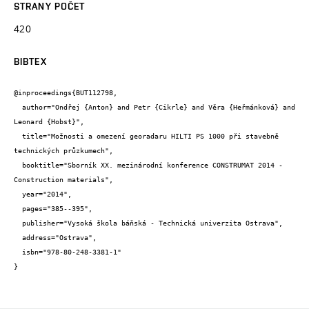
STRANY POČET
420
BIBTEX
@inproceedings{BUT112798,

  author="Ondřej {Anton} and Petr {Cikrle} and Věra {Heřmánková} and 
Leonard {Hobst}",

  title="Možnosti a omezení georadaru HILTI PS 1000 při stavebně 
technických průzkumech",

  booktitle="Sborník XX. mezinárodní konference CONSTRUMAT 2014 - 
Construction materials",

  year="2014",

  pages="385--395",

  publisher="Vysoká škola báňská - Technická univerzita Ostrava",

  address="Ostrava",

  isbn="978-80-248-3381-1"

}