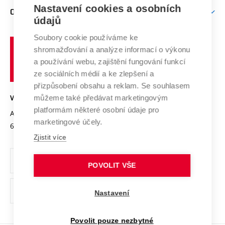
Zpracování osobních údajů uchazečů o studium
Firemní spolupráce
Mezinárodní vědecká rada
Nastavení cookies a osobních
O UNIVERZITĚ
Doktorské studium
Podpora podnikání
E-přihláška
údajů
Zahraniční spolupráce
Systém zajišťování kvality výzkumu
Profil univerzity
Spolupráce se školami
Soubory cookie používáme ke
Vysoké
Výzkumné infrastruktury
shromažďování a analýze informací o výkonu
Udržitelná univerzita
učení
Služby univerzity
Transfer znalostí
a používání webu, zajištění fungování funkcí
technické
Podnikavá univerzita / ContriBUTe
Mezinárodní dohody
ze sociálních médií a ke zlepšení a
Open Science
v
Bezpečná univerzita
přizpůsobení obsahu a reklam. Se souhlasem
Univerzitní sítě
Brně
Projekty
můžeme také předávat marketingovým
VYSOKÉ UČENÍ TECHNICKÉ V BRNĚ
Vyznamenání
platformám některé osobní údaje pro
Projekty ze strukturálních fondů
Antonínská 548/1
www.vut.cz
marketingové účely.
Organizační struktura
602 00 Brno
vut@vutbr.cz
Specifický výzkum
Zjistit více
Úřední deska
Ochrana osobních údajů
POVOLIT VŠE
(externí
Pracovní příležitosti
Nastavení
odkaz)
Podpora a rozvoj zaměstnanců a studujících
Povolit pouze nezbytné
Rovné příležitosti