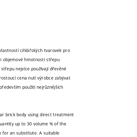
 vlastností cihlářských tvarovek pro
ím objemové hmotnosti střepu
 střepu nejvíce používají dřevěné
 rostoucí cena nutí výrobce zabývat
především použití nejrůznějších
ar brick body using direct treatment
uantity up to 30 volume % of the
 for an substitute. A suitable