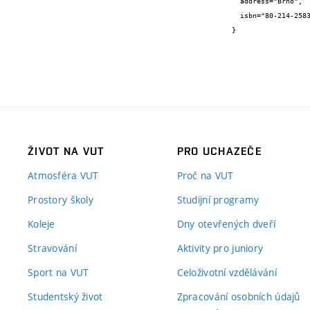
  address="Brno",

  isbn="80-214-2583-0"

}
ŽIVOT NA VUT
PRO UCHAZEČE
Atmosféra VUT
Proč na VUT
Prostory školy
Studijní programy
Koleje
Dny otevřených dveří
Stravování
Aktivity pro juniory
Sport na VUT
Celoživotní vzdělávání
Studentský život
Zpracování osobních údajů