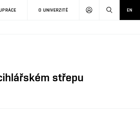
PŘIHLÁSIT
HLEDAT
UPRÁCE
O UNIVERZITĚ
EN
SE
cihlářském střepu