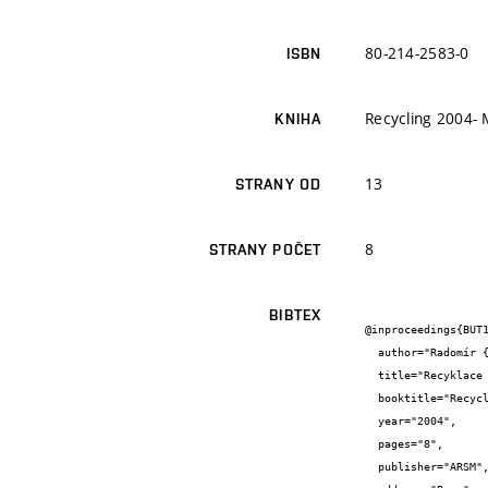
80-214-2583-0
ISBN
Recycling 2004- 
KNIHA
13
STRANY OD
8
STRANY POČET
BIBTEX
@inproceedings{BUT1
  author="Radomír {Sokolář}",

  title="Recyklace odpadu z výroby cementotřískových desek v cihlářském střepu",

  booktitle="Recycling 2004- Možnosti a perspektivy recyklace stavebních odpadů jako zdroje plnohodnotných surovin",

  year="2004",

  pages="8",

  publisher="ARSM",
