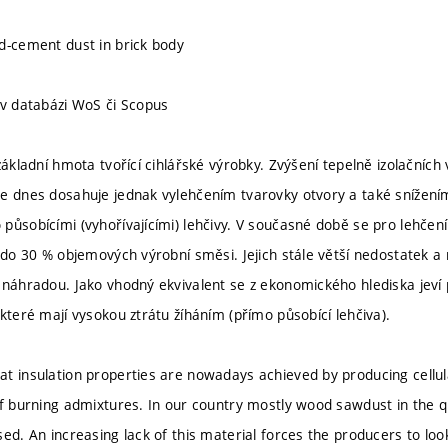
d-cement dust in brick body
 v databázi WoS či Scopus
základní hmota tvořící cihlářské výrobky. Zvýšení tepelně izolačních
se dnes dosahuje jednak vylehčením tvarovky otvory a také snížen
působícími (vyhořívajícími) lehčivy. V současné době se pro lehčení
í do 30 % objemových výrobní směsi. Jejich stále větší nedostatek a
 náhradou. Jako vhodný ekvivalent se z ekonomického hlediska jeví 
které mají vysokou ztrátu žíháním (přímo působící lehčiva).
t insulation properties are nowadays achieved by producing cellul
of burning admixtures. In our country mostly wood sawdust in the q
ed. An increasing lack of this material forces the producers to look